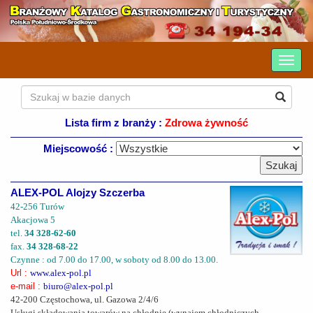
Lista firm z branży :
Zdrowa żywność
Miejscowość :
ALEX-POL Alojzy Szczerba
42-256 Turów
Akacjowa 5
tel.
34 328-62-60
fax.
34 328-68-22
Czynne : od 7.00 do 17.00, w soboty od 8.00 do 13.00.
Url :
www.alex-pol.pl
e-mail :
biuro@alex-pol.pl
42-200 Częstochowa, ul. Gazowa 2/4/6
Usługi składowania towarów na chłodnie (wynajem chłodniczych