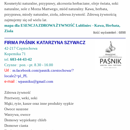
Kosmetyki naturalne, przyprawy, akcesoria herbaciane, oleje świata, soki
naturalne, sole z Morza Martwego, miód naturalny. Kawa, herbata,
przyprawa, miody naturalne, zioła, zdrowa żywność. Zdrową żywnością
zajmujemy się od wielu lat.
mapa dla ESENCJA ZDROWA ŻYWNOŚĆ Lubliniec - Kawa, Herbata,
Zioła
Ilość wyświetleń : 6898
FIRMA PAŚNIK KATARZYNA SZYWACZ
42-217 Częstochowa
Kopernika 71
tel.
603-44-43-42
Czynne : pon. - pt. 8.30 - 16.00
Url :
m.facebook.com/pasnik.czestochowa/?
locale2=pl_PL
e-mail :
wpasniku@gmail.com
Zdrowa żywność
Przetwory, weki, soki
Mąki, ryże, kasze oraz inne produkty sypkie
Owoce suszone
Warzywa, owoce
Domowy wypiekany chleb
Domowe ciasta