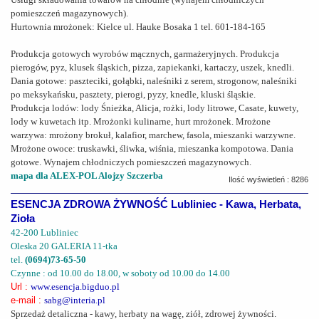
pomieszczeń magazynowych).
Hurtownia mrożonek: Kielce ul. Hauke Bosaka 1 tel. 601-184-165
Produkcja gotowych wyrobów mącznych, garmażeryjnych. Produkcja
pierogów, pyz, klusek śląskich, pizza, zapiekanki, kartaczy, uszek, knedli.
Dania gotowe: paszteciki, gołąbki, naleśniki z serem, strogonow, naleśniki
po meksykańsku, pasztety, pierogi, pyzy, knedle, kluski śląskie.
Produkcja lodów: lody Śnieżka, Alicja, rożki, lody litrowe, Casate, kuwety,
lody w kuwetach itp. Mrożonki kulinarne, hurt mrożonek. Mrożone
warzywa: mrożony brokuł, kalafior, marchew, fasola, mieszanki warzywne.
Mrożone owoce: truskawki, śliwka, wiśnia, mieszanka kompotowa. Dania
gotowe. Wynajem chłodniczych pomieszczeń magazynowych.
mapa dla ALEX-POL Alojzy Szczerba
Ilość wyświetleń : 8286
ESENCJA ZDROWA ŻYWNOŚĆ Lubliniec - Kawa, Herbata,
Zioła
42-200 Lubliniec
Oleska 20 GALERIA 11-tka
tel.
(0694)73-65-50
Czynne : od 10.00 do 18.00, w soboty od 10.00 do 14.00
Url :
www.esencja.bigduo.pl
e-mail :
sabg@interia.pl
Sprzedaż detaliczna - kawy, herbaty na wagę, ziół, zdrowej żywności.