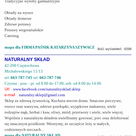
Tradycyjne wyroby garmażeryjne
Obiady na wynos
Obiady domowe
Zdrowe potrawy
Potrawy wegetariańskie
Catering
mapa dla FIRMA PAŚNIK KATARZYNA SZYWACZ
Ilość wyświetleń : 6098
NATURALNY SKŁAD
42-200 Częstochowa
Michałowskiego 11/13
tel.
663-787-745
tel.
663-787-746
Czynne : pon. - pt. od 8.00 do 17.00, sob. od 8.00 do 14.00.
Url :
www.facebook.com/naturalnysklad.sklep
e-mail :
naturalny.sklep@gmail.com
Sklep ze zdrową żywnością. Kuchnia sercem domu. Smaczne pieczywo,
owoce oraz warzywa, zdrowe przekąski, wyjątkowe makarony, wiele
rodzajów mąk, herbat i kaw, oliwy, miód, przetwory i wiele, wiele więcej.
Wspólnie z naturalnym składem uwielbiamy gotować, piec oraz delektować
się smacznym posiłkiem. Wierzymy, że szczęście leży w małych,
codziennych rzeczach...
mapa dla NATURALNY SKŁAD