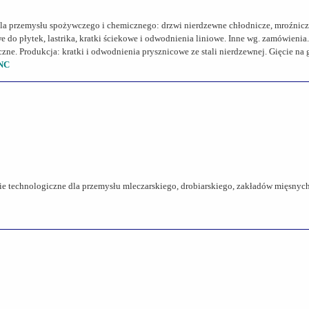
dla przemysłu spożywczego i chemicznego: drzwi nierdzewne chłodnicze, mroźnicz
 do płytek, lastrika, kratki ściekowe i odwodnienia liniowe. Inne wg. zamówienia.
czne. Produkcja: kratki i odwodnienia prysznicowe ze stali nierdzewnej. Gięcie na
CNC
inie technologiczne dla przemysłu mleczarskiego, drobiarskiego, zakładów mięsnyc