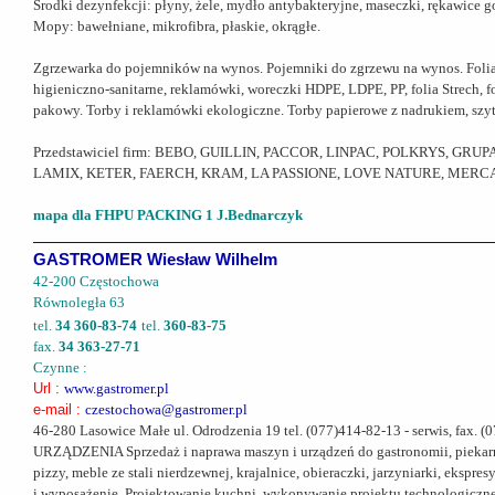
Środki dezynfekcji: płyny, żele, mydło antybakteryjne, maseczki, rękawice g
Mopy: bawełniane, mikrofibra, płaskie, okrągłe.
Zgrzewarka do pojemników na wynos. Pojemniki do zgrzewu na wynos. Folia do
higieniczno-sanitarne, reklamówki, woreczki HDPE, LDPE, PP, folia Strech,
pakowy. Torby i reklamówki ekologiczne. Torby papierowe z nadrukiem, szyte
Przedstawiciel firm: BEBO, GUILLIN, PACCOR, LINPAC, POLKRYS, GR
LAMIX, KETER, FAERCH, KRAM, LA PASSIONE, LOVE NATURE, MERCA
mapa dla FHPU PACKING 1 J.Bednarczyk
GASTROMER Wiesław Wilhelm
42-200 Częstochowa
Równoległa 63
tel.
34 360-83-74
tel.
360-83-75
fax.
34 363-27-71
Czynne :
Url :
www.gastromer.pl
e-mail :
czestochowa@gastromer.pl
46-280 Lasowice Małe ul. Odrodzenia 19 tel. (077)414-82-13 - serwis, fax.
URZĄDZENIA Sprzedaż i naprawa maszyn i urządzeń do gastronomii, piekarnii,
pizzy, meble ze stali nierdzewnej, krajalnice, obieraczki, jarzyniarki, ekspr
i wyposażenie. Projektowanie kuchni, wykonywanie projektu technologiczne