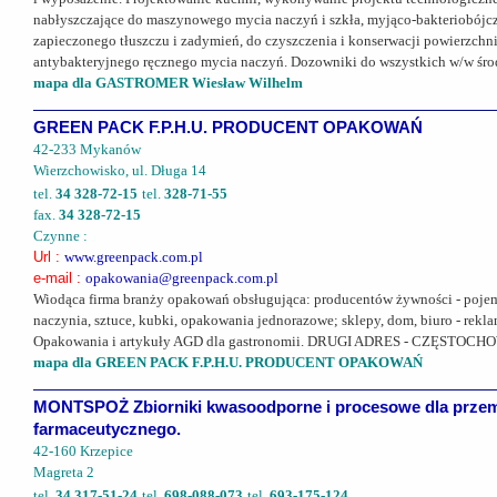
nabłyszczające do maszynowego mycia naczyń i szkła, myjąco-bakteriobójcz
zapieczonego tłuszczu i zadymień, do czyszczenia i konserwacji powierzchni
antybakteryjnego ręcznego mycia naczyń. Dozowniki do wszystkich w/w śro
mapa dla GASTROMER Wiesław Wilhelm
GREEN PACK F.P.H.U. PRODUCENT OPAKOWAŃ
42-233 Mykanów
Wierzchowisko, ul. Długa 14
tel.
34 328-72-15
tel.
328-71-55
fax.
34 328-72-15
Czynne :
Url :
www.greenpack.com.pl
e-mail :
opakowania@greenpack.com.pl
Wiodąca firma branży opakowań obsługująca: producentów żywności - pojemnik
naczynia, sztuce, kubki, opakowania jednorazowe; sklepy, dom, biuro - rekl
Opakowania i artykuły AGD dla gastronomii. DRUGI ADRES - CZĘSTO
mapa dla GREEN PACK F.P.H.U. PRODUCENT OPAKOWAŃ
MONTSPOŻ Zbiorniki kwasoodporne i procesowe dla przem
farmaceutycznego.
42-160 Krzepice
Magreta 2
tel.
34 317-51-24
tel.
698-088-073
tel.
693-175-124