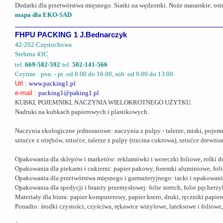
Dodatki dla przetwórstwa mięsnego. Siatki na wędzonki. Noże masarskie, ostr
mapa dla EKO-SAD
FHPU PACKING 1 J.Bednarczyk
42-202 Częstochowa
Srebrna 43C
tel.
669-582-592
tel.
502-141-566
Czynne : pon. - pt. od 8.00 do 16.00, sob. od 9.00 do 13.00.
Url :
www.packing1.pl
e-mail :
packing1@paking1.pl
KUBKI, POJEMNIKI, NACZYNIA WIELOKROTNEGO UŻYTKU.
Nadruki na kubkach papierowych i plastikowych.
Naczynia ekologiczne jednorazowe: naczynia z pulpy - talerze, miski, pojem
sztućce z otrębów, sztućce, talerze z pulpy (trzcina cukrowa), sztućce drewn
Opakowania dla sklepów i marketów: reklamówki i woreczki foliowe, rolki do
Opakowania dla piekarni i cukierni: papier pakowy, foremki aluminiowe, fol
Opakowania dla przetwórstwa mięsnego i garmażeryjnego: tacki i opakowania
Opakowania dla spedycji i branży przemysłowej: folie stretch, folie pęcherzy
Materiały dla biura: papier komputerowy, papier ksero, druki, ręczniki papie
Ponadto: środki czystości, czyściwa, rękawice winylowe, lateksowe i foliowe,