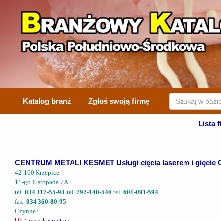
Katalog branż
Zgłoś swoją firmę
Lista 
CENTRUM METALI KESMET Usługi cięcia laserem i gięcie
42-160 Krzepice
11-go Listopada 7A
tel.
034 317-55-93
tel.
792-140-540
tel.
601-091-594
fax.
034 360-80-95
Czynne :
Url :
www.kesmet.eu