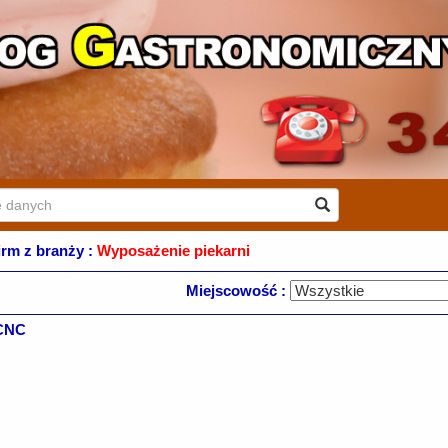
firm z branży :
Wyposażenie piekarni
Miejscowość :
 CNC