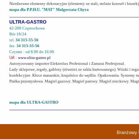
Nierdzewne elementy dekoracyjne (elementy ze stali, stelaże krzeseł i biure
mapa dla P.P.H.U. "MAT" Małgorzata Chyra
ULTRA-GASTRO
42-200 Częstochowa
Bór 18/24
tel.
34 315-55-56
fax.
34 315-55-56
Czynne : od 8.00 do 16.00.
Url :
www.ultra-gastro.pl
Autoryzowany importer Elektrolux Profesional i Zanussi Profesjonal.
Lady sklepowe, regały, gabloty (również ze szkła hartowanego). Wózki i re
konfekcyjne. Kloce masarskie, krajalnice do wędlin. Opakowania. Systemy 
Pralka przemysłowa. Magiel gazowy. Magiel parowy. Magiel nieckowy. Magiel 
mapa dla ULTRA-GASTRO
Branżowy 