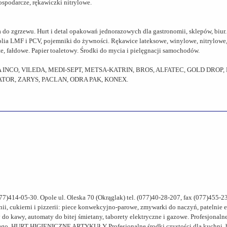
ospodarcze, rękawiczki nitrylowe.
 zgrzewu. Hurt i detal opakowań jednorazowych dla gastronomii, sklepów, biur. N
 folia LMF i PCV, pojemniki do żywności. Rękawice lateksowe, winylowe, nitrylowe
, fałdowe. Papier toaletowy. Środki do mycia i pielęgnacji samochodów.
UPA INCO, VILEDA, MEDI-SEPT, METSA-KATRIN, BROS, ALFATEC, GOLD DROP,
TOR, ZARYS, PACLAN, ODRA PAK, KONEX.
 (077)414-05-30. Opole ul. Oleska 70 (Okrąglak) tel. (077)40-28-207, fax (077)4
 cukierni i pizzerii: piece konwekcyjno-parowe, zmywarki do naczyń, patelnie el
esy do kawy, automaty do bitej śmietany, taborety elektryczne i gazowe. Profesjonaln
go. HURT HIGIENICZNE ARTYKUŁY Profesjonalne środki czystości dla kuchni, hote