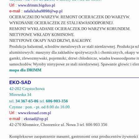
Url :
www.drimm.bigduo.pl
e-mail :
rafalkluba9898@wp.pl
OCIERACZKI DO WARZYW. REMONT OCIERACZEK DO WARZYW.
WYKONANIE OCIERACZEK ZE STALI KWASOODPORNEJ.
REMONT WYKŁADANIE OCIERACZEK DO WARZYW KORUNDEM.
NIETYPOWE WKŁADY KOMINOWE.
NIETYPOWE OKAPY NAD DRZWI, BALKONY.
Produkcja balustrad, schodów metalowych ze stali nierdzewnej. Produkcja 
aluminiowych: maszyny dla zakładów spożywczych i chemicznych, okapy wenty
garnki, zlewozmywaki, pojemniki, drzwi chłodnicze, wiadra kwasoodporne i
samochodów. Wyroby nietypowe ze stali nierdzewnej. Spawanie głowic i elem
mapa dla DRIMM
EKO-SAD
42-202 Częstochowa
Mirowska 34
tel.
34 367-65-06
tel.
606-903-356
Czynne : pon. - pt. od 8.00 do 16.00.
Url :
www.ekosad.com.pl
e-mail :
ekosad@op.pl
42-270 Kłomnice, Chorzenice ul. Nowa 3 tel. 606 903 356
Kompleksowe zaopatrzenie masarni, gastronomi oraz producentów żywności (hur