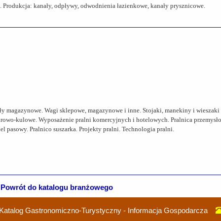
k). Produkcja: kanały, odpływy, odwodnienia łazienkowe, kanały prysznicowe.
gały magazynowe. Wagi sklepowe, magazynowe i inne. Stojaki, manekiny i wieszaki
rurowo-kulowe. Wyposażenie pralni komercyjnych i hotelowych. Pralnica przemysł
pasowy. Pralnico suszarka. Projekty pralni. Technologia pralni.
Powrót do katalogu branżowego
Katalog Gastronomiczno-Turystyczny - Informacja Gospodarcza