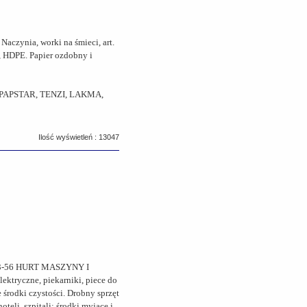
aczynia, worki na śmieci, art.
, HDPE. Papier ozdobny i
 PAPSTAR, TENZI, LAKMA,
Ilość wyświetleń : 13047
55-23-56 HURT MASZYNY I
ektryczne, piekarniki, piece do
e środki czystości. Drobny sprzęt
li, szpitali: środki myjące i