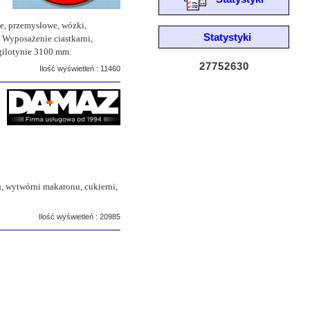
e, przemysłowe, wózki,
Statystyki
 Wyposażenie ciastkarni,
 gilotynie 3100 mm.
27752630
Ilość wyświetleń : 11460
h, wytwórni makaronu, cukierni,
Ilość wyświetleń : 20985