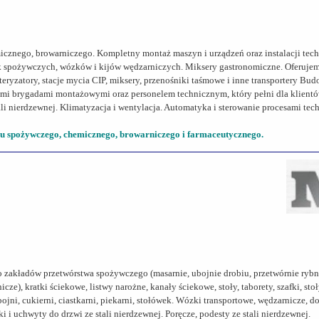
micznego, browarniczego. Kompletny montaż maszyn i urządzeń oraz instalacji te
k spożywczych, wózków i kijów wędzarniczych. Miksery gastronomiczne. Oferuj
teryzatory, stacje mycia CIP, miksery, przenośniki taśmowe i inne transportery Bu
i brygadami montażowymi oraz personelem technicznym, który pełni dla klientów
ali nierdzewnej. Klimatyzacja i wentylacja. Automatyka i sterowanie procesami te
 spożywczego, chemicznego, browarniczego i farmaceutycznego.
 przetwórstwa spożywczego (masarnie, ubojnie drobiu, przetwórnie rybne, c
cze), kratki ściekowe, listwy narożne, kanały ściekowe, stoły, taborety, szafki, s
ojni, cukierni, ciastkarni, piekarni, stołówek. Wózki transportowe, wędzarnicze, do
i uchwyty do drzwi ze stali nierdzewnej. Poręcze, podesty ze stali nierdzewnej.