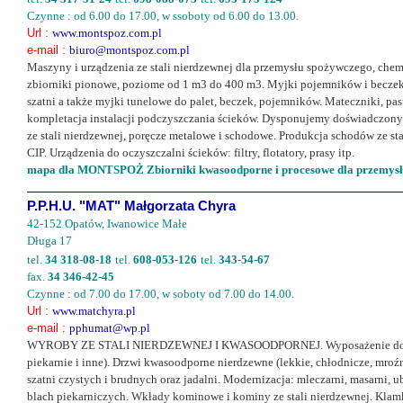
Czynne : od 6.00 do 17.00, w ssoboty od 6.00 do 13.00.
Url :
www.montspoz.com.pl
e-mail :
biuro@montspoz.com.pl
Maszyny i urządzenia ze stali nierdzewnej dla przemysłu spożywczego, che
zbiorniki pionowe, poziome od 1 m3 do 400 m3. Myjki pojemników i becze
szatni a także myjki tunelowe do palet, beczek, pojemników. Mateczniki, pas
kompletacja instalacji podczyszczania ścieków. Dysponujemy doświadczonym
ze stali nierdzewnej, poręcze metalowe i schodowe. Produkcja schodów ze st
CIP. Urządzenia do oczyszczalni ścieków: filtry, flotatory, prasy itp.
mapa dla MONTSPOŻ Zbiorniki kwasoodporne i procesowe dla przemysłu
P.P.H.U. "MAT" Małgorzata Chyra
42-152 Opatów, Iwanowice Małe
Długa 17
tel.
34 318-08-18
tel.
608-053-126
tel.
343-54-67
fax.
34 346-42-45
Czynne : od 7.00 do 17.00, w soboty od 7.00 do 14.00.
Url :
www.matchyra.pl
e-mail :
pphumat@wp.pl
WYROBY ZE STALI NIERDZEWNEJ I KWASOODPORNEJ. Wyposażenie do zakładów
piekarnie i inne). Drzwi kwasoodporne nierdzewne (lekkie, chłodnicze, mroźni
szatni czystych i brudnych oraz jadalni. Modernizacja: mleczarni, masarni, ub
blach piekarniczych. Wkłady kominowe i kominy ze stali nierdzewnej. Klamki 