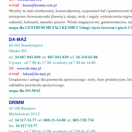
e-mail :
biuro@kesmet.win.pl
Wyroby ze stali nierdzewnej, kwasoodpornej, wyposażeń hal i pomieszczeń 
nietypowe zlewozmywaki (baseny), okapy, stoły i regały, wykończenia rogowe
cukierni, lodziarni, masarni, pizzeri. Wózki magazynowe, gastronomiczne, rę
mapa dla CENTRUM METALI KESMET Usługi cięcia laserem i gięcie 
DA-MAZ
42-161 Starokrzepice
Oleska 305
tel.
34 607-941-849
tel.
607-941-839
tel.
34-319-65-86
Czynne : od 7.00 do 17.00, w soboty od 7.00 do 14.00.
Url :
www.da-maz.pl
e-mail :
lukas@da-maz.pl
Urządzenia i usługi dla przemysłu spożywczego: stoły, linie produkcyjne, l
zakładów przemysłu spożywczego.
mapa dla DA-MAZ
DRIMM
42-160 Krzepice
Mickiewicza 10/12
tel.
34 317-53-77
tel.
608-25-14-00
tel.
605-720-754
fax.
34 317-53-77
Czynne : od 7.00 do 22.00, w soboty od 7.00 do 15.00.