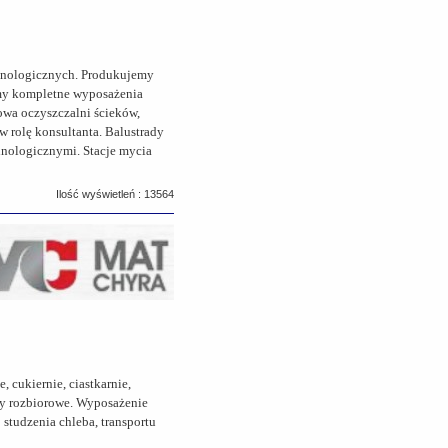
chnologicznych. Produkujemy
emy kompletne wyposażenia
dowa oczyszczalni ścieków,
 rolę konsultanta. Balustrady
chnologicznymi. Stacje mycia
Ilość wyświetleń : 13564
ukiernie, ciastkarnie,
toły rozbiorowe. Wyposażenie
 studzenia chleba, transportu