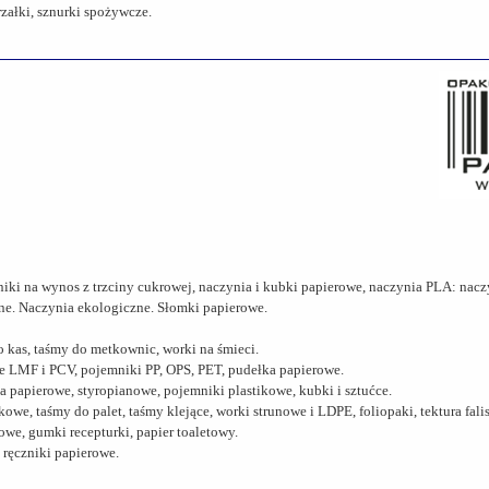
załki, sznurki spożywcze.
niki na wynos z trzciny cukrowej, naczynia i kubki papierowe, naczynia PLA: nac
iane. Naczynia ekologiczne. Słomki papierowe.
 kas, taśmy do metkownic, worki na śmieci.
ie LMF i PCV, pojemniki PP, OPS, PET, pudełka papierowe.
 papierowe, styropianowe, pojemniki plastikowe, kubki i sztućce.
kowe, taśmy do palet, taśmy klejące, worki strunowe i LDPE, foliopaki, tektura fal
rowe, gumki recepturki, papier toaletowy.
 ręczniki papierowe.