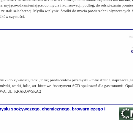
e, myjąco-odkamieniające, do mycia i konserwacji podłóg, do odświeżania pomies
 ze stali szlachetnej. Mydła w płynie. Środki do mycia powierzchni błyszczących.
dków czystości.
i do żywności, tacki, folie; producentów przemysłu - folie stretch, napinacze, ta
amówki, worki, folie, art. biurowe. Asortyment AGD opakowań dla gastronomii. Opa
CHOWA, UL. KRAKOWSKA 2
ysłu spożywczego, chemicznego, browarniczego i