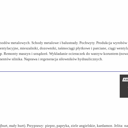
schodów metalowych. Schody metalowe i balustrady. Pochwyty. Produkcja wyrobów
lacyjne, mieszalniki, dozowniki, taśmociągi płytkowe i parciane, ciągi wentylacy
tp. Remonty maszyn i urządzeń. Wykładanie ocieraczek do warzyw koruntem (nowa
entów silnika. Naprawa i regeneracja siłowników hydraulicznych.
t, mały hurt). Przyprawy: pieprz, papryka, ziele angielskie, kardamon. Jelita: nat