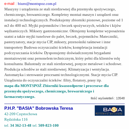
e-mail :
biuro@montspoz.com.pl
Maszyny i urządzenia ze stali nierdzewnej dla przemysłu spożywczego,
chemicznego, browarniczego. Kompletny montaż maszyn i urządzeń oraz
instalacji technologicznych. Produkujemy zbiorniki pionowe, poziome od 1
m3 do 400 m3. Myjki pojemników i beczek spożywczych, wózków i kijów
wędzarniczych. Miksery gastronomiczne. Oferujemy kompletne wyposażenia
szatni a także myjki tunelowe do palet, beczek, pojemników. Mateczniki,
pasteryzatory, stacje mycia CIP, miksery, przenośniki taśmowe i inne
transportery Budowa oczyszczalni ścieków, kompletacja instalacji
podczyszczania ścieków. Dysponujemy doświadczonymi brygadami
montażowymi oraz personelem technicznym, który pełni dla klientów rolę
konsultanta. Balustrady ze stali nierdzewnej, poręcze metalowe i schodowe.
Produkcja schodów ze stali nierdzewnej. Klimatyzacja i wentylacja.
Automatyka i sterowanie procesami technologicznymi. Stacje mycia CIP.
Urządzenia do oczyszczalni ścieków: filtry, flotatory, prasy itp.
mapa dla MONTSPOŻ Zbiorniki kwasoodporne i procesowe dla
przemysłu spożywczego, chemicznego, browarniczego i
farmaceutycznego.
Ilość wyświetleń : 13548
P.H.P. "BASIA" Bobrowska Teresa
42-209 Częstochowa
Rędzińska 116
tel.
34 362-13-48
tel.
509-823-100