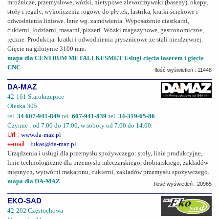
mroźnicze, przemysłowe, wózki, nietypowe zlewozmywaki (baseny), okapy,
stoły i regały, wykończenia rogowe do płytek, lastrika, kratki ściekowe i
odwodnienia liniowe. Inne wg. zamówienia. Wyposażenie ciastkarni,
cukierni, lodziarni, masarni, pizzeri. Wózki magazynowe, gastronomiczne,
ręczne. Produkcja: kratki i odwodnienia prysznicowe ze stali nierdzewnej.
Gięcie na gilotynie 3100 mm.
mapa dla CENTRUM METALI KESMET Usługi cięcia laserem i gięcie
CNC
Ilość wyświetleń : 11448
DA-MAZ
42-161 Starokrzepice
Oleska 305
tel.
34 607-941-849
tel.
607-941-839
tel.
34-319-65-86
Czynne : od 7.00 do 17.00, w soboty od 7.00 do 14.00.
Url :
www.da-maz.pl
e-mail :
lukas@da-maz.pl
Urządzenia i usługi dla przemysłu spożywczego: stoły, linie produkcyjne,
linie technologiczne dla przemysłu mleczarskiego, drobiarskiego, zakładów
mięsnych, wytwórni makaronu, cukierni, zakładów przemysłu spożywczego.
mapa dla DA-MAZ
Ilość wyświetleń : 20965
EKO-SAD
42-202 Częstochowa