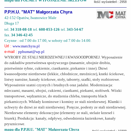
mapa dla POLMET WYPOSAŻENIE SKLEPÓW
Ilość wyświetleń : 2958
P.P.H.U. "MAT" Małgorzata Chyra
42-152 Opatów, Iwanowice Małe
Długa 17
tel.
34 318-08-18
tel.
608-053-126
tel.
343-54-67
fax.
34 346-42-45
Czynne : od 7.00 do 17.00, w soboty od 7.00 do 14.00.
Url :
www.matchyra.pl
e-mail :
pphumat@wp.pl
WYROBY ZE STALI NIERDZEWNEJ I KWASOODPORNEJ. Wyposażenie
do zakładów przetwórstwa spożywczego (masarnie, ubojnie drobiu,
przetwórnie rybne, cukiernie, ciastkarnie, piekarnie i inne). Drzwi
kwasoodporne nierdzewne (lekkie, chłodnicze, mroźnicze), kratki ściekowe,
listwy narożne, kanały ściekowe, stoły, taborety, szafki, stoły rozbiorowe.
Wyposażenie szatni czystych i brudnych oraz jadalni. Modernizacja:
mleczarni, masarni, ubojni, cukierni, ciastkarni, piekarni, stołówek. Wózki
transportowe, wędzarnicze, do studzenia chleba, transportu blach
piekarniczych. Wkłady kominowe i kominy ze stali nierdzewnej. Klamki i
uchwyty do drzwi ze stali nierdzewnej. Poręcze, podesty ze stali nierdzewnej.
Nierdzewne elementy dekoracyjne (elementy ze stali, stelaże krzeseł i
biurek). Produkcja: kanały, odpływy, odwodnienia łazienkowe, kanały
prysznicowe.
mapa dla P.P.H.U. "MAT" Małgorzata Chyra
Ilość wyświetleń : 10309