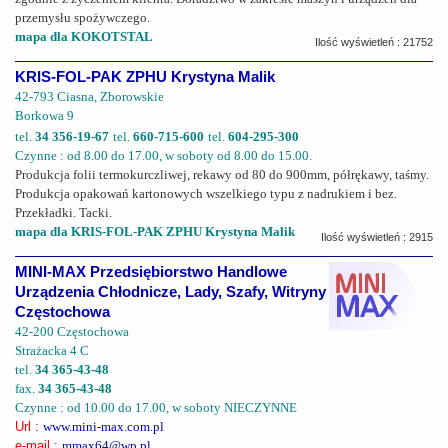
przemysłu spożywczego.
mapa dla KOKOTSTAL
Ilość wyświetleń : 21752
KRIS-FOL-PAK ZPHU Krystyna Malik
42-793 Ciasna, Zborowskie
Borkowa 9
tel.
34 356-19-67
tel.
660-715-600
tel.
604-295-300
Czynne : od 8.00 do 17.00, w soboty od 8.00 do 15.00.
Produkcja folii termokurczliwej, rekawy od 80 do 900mm, półrękawy, taśmy.
Produkcja opakowań kartonowych wszelkiego typu z nadrukiem i bez.
Przekładki. Tacki.
mapa dla KRIS-FOL-PAK ZPHU Krystyna Malik
Ilość wyświetleń : 2915
MINI-MAX Przedsiębiorstwo Handlowe
Urządzenia Chłodnicze, Lady, Szafy, Witryny
Częstochowa
42-200 Częstochowa
Strażacka 4 C
tel.
34 365-43-48
fax.
34 365-43-48
Czynne : od 10.00 do 17.00, w soboty NIECZYNNE
Url :
www.mini-max.com.pl
e-mail :
mmax64@wp.pl