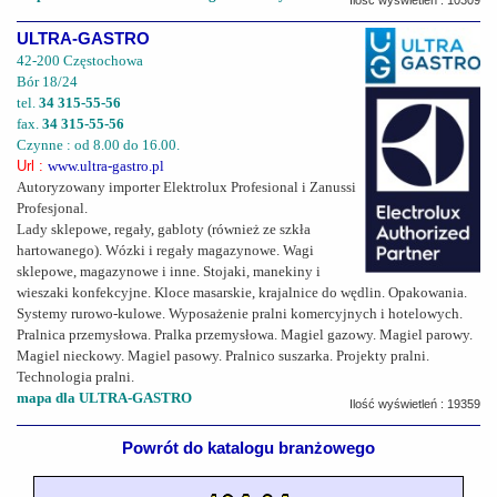
ULTRA-GASTRO
42-200 Częstochowa
Bór 18/24
tel.
34 315-55-56
fax.
34 315-55-56
Czynne : od 8.00 do 16.00.
Url :
www.ultra-gastro.pl
Autoryzowany importer Elektrolux Profesional i Zanussi
Profesjonal.
Lady sklepowe, regały, gabloty (również ze szkła
hartowanego). Wózki i regały magazynowe. Wagi
sklepowe, magazynowe i inne. Stojaki, manekiny i
wieszaki konfekcyjne. Kloce masarskie, krajalnice do wędlin. Opakowania.
Systemy rurowo-kulowe. Wyposażenie pralni komercyjnych i hotelowych.
Pralnica przemysłowa. Pralka przemysłowa. Magiel gazowy. Magiel parowy.
Magiel nieckowy. Magiel pasowy. Pralnico suszarka. Projekty pralni.
Technologia pralni.
mapa dla ULTRA-GASTRO
Ilość wyświetleń : 19359
Powrót do katalogu branżowego