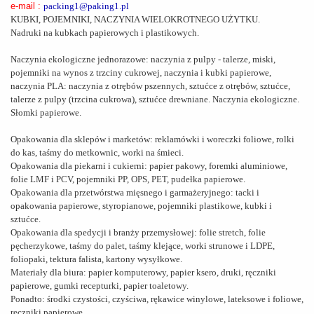
e-mail :
packing1@paking1.pl
KUBKI, POJEMNIKI, NACZYNIA WIELOKROTNEGO UŻYTKU.
Nadruki na kubkach papierowych i plastikowych.
Naczynia ekologiczne jednorazowe: naczynia z pulpy - talerze, miski,
pojemniki na wynos z trzciny cukrowej, naczynia i kubki papierowe,
naczynia PLA: naczynia z otrębów pszennych, sztućce z otrębów, sztućce,
talerze z pulpy (trzcina cukrowa), sztućce drewniane. Naczynia ekologiczne.
Słomki papierowe.
Opakowania dla sklepów i marketów: reklamówki i woreczki foliowe, rolki
do kas, taśmy do metkownic, worki na śmieci.
Opakowania dla piekarni i cukierni: papier pakowy, foremki aluminiowe,
folie LMF i PCV, pojemniki PP, OPS, PET, pudełka papierowe.
Opakowania dla przetwórstwa mięsnego i garmażeryjnego: tacki i
opakowania papierowe, styropianowe, pojemniki plastikowe, kubki i
sztućce.
Opakowania dla spedycji i branży przemysłowej: folie stretch, folie
pęcherzykowe, taśmy do palet, taśmy klejące, worki strunowe i LDPE,
foliopaki, tektura falista, kartony wysyłkowe.
Materiały dla biura: papier komputerowy, papier ksero, druki, ręczniki
papierowe, gumki recepturki, papier toaletowy.
Ponadto: środki czystości, czyściwa, rękawice winylowe, lateksowe i foliowe,
ręczniki papierowe.