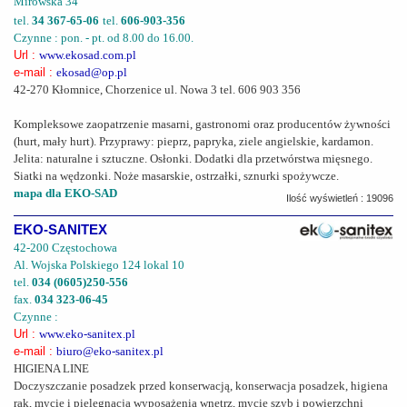
Mirowska 34
tel.
34 367-65-06
tel.
606-903-356
Czynne : pon. - pt. od 8.00 do 16.00.
Url :
www.ekosad.com.pl
e-mail :
ekosad@op.pl
42-270 Kłomnice, Chorzenice ul. Nowa 3 tel. 606 903 356
Kompleksowe zaopatrzenie masarni, gastronomi oraz producentów żywności
(hurt, mały hurt). Przyprawy: pieprz, papryka, ziele angielskie, kardamon.
Jelita: naturalne i sztuczne. Osłonki. Dodatki dla przetwórstwa mięsnego.
Siatki na wędzonki. Noże masarskie, ostrzałki, sznurki spożywcze.
mapa dla EKO-SAD
Ilość wyświetleń : 19096
EKO-SANITEX
42-200 Częstochowa
Al. Wojska Polskiego 124 lokal 10
tel.
034 (0605)250-556
fax.
034 323-06-45
Czynne :
Url :
www.eko-sanitex.pl
e-mail :
biuro@eko-sanitex.pl
HIGIENA LINE
Doczyszczanie posadzek przed konserwacją, konserwacja posadzek, higiena
rąk, mycie i pielęgnacja wyposażenia wnętrz, mycie szyb i powierzchni