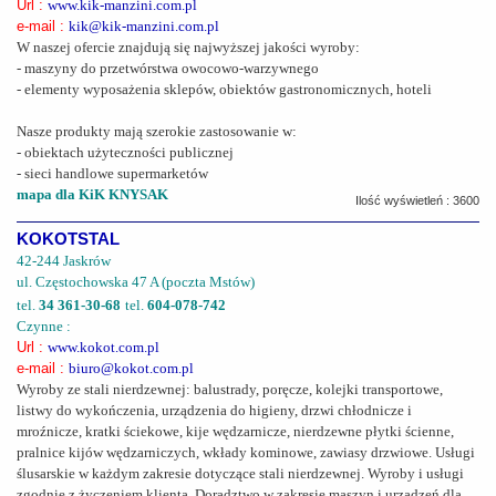
Url :
www.kik-manzini.com.pl
e-mail :
kik@kik-manzini.com.pl
W naszej ofercie znajdują się najwyższej jakości wyroby:
- maszyny do przetwórstwa owocowo-warzywnego
- elementy wyposażenia sklepów, obiektów gastronomicznych, hoteli
Nasze produkty mają szerokie zastosowanie w:
- obiektach użyteczności publicznej
- sieci handlowe supermarketów
mapa dla KiK KNYSAK
Ilość wyświetleń : 3600
KOKOTSTAL
42-244 Jaskrów
ul. Częstochowska 47 A (poczta Mstów)
tel.
34 361-30-68
tel.
604-078-742
Czynne :
Url :
www.kokot.com.pl
e-mail :
biuro@kokot.com.pl
Wyroby ze stali nierdzewnej: balustrady, poręcze, kolejki transportowe,
listwy do wykończenia, urządzenia do higieny, drzwi chłodnicze i
mroźnicze, kratki ściekowe, kije wędzarnicze, nierdzewne płytki ścienne,
pralnice kijów wędzarniczych, wkłady kominowe, zawiasy drzwiowe. Usługi
ślusarskie w każdym zakresie dotyczące stali nierdzewnej. Wyroby i usługi
zgodnie z życzeniem klienta. Doradztwo w zakresie maszyn i urządzeń dla