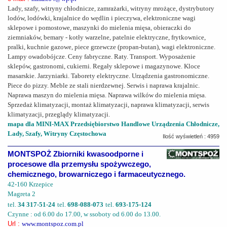
Lady, szafy, witryny chłodnicze, zamrażarki, witryny mrożące, dystrybutory
lodów, lodówki, krajalnice do wędlin i pieczywa, elektroniczne wagi
sklepowe i pomostowe, maszynki do mielenia mięsa, obieraczki do
ziemniaków, bemary - kotły warzelne, patelnie elektryczne, frytkownice,
pralki, kuchnie gazowe, piece grzewcze (propan-butan), wagi elektroniczne.
Lampy owadobójcze. Ceny fabryczne. Raty. Transport. Wyposażenie
sklepów, gastronomi, cukierni. Regały sklepowe i magazynowe. Kloce
masarskie. Jarzyniarki. Taborety elektryczne. Urządzenia gastronomiczne.
Piece do pizzy. Meble ze stali nierdzewnej. Serwis i naprawa krajalnic.
Naprawa maszyn do mielenia mięsa. Naprawa wilków do mielenia mięsa.
Sprzedaż klimatyzacji, montaż klimatyzacji, naprawa klimatyzacji, serwis
klimatyzacji, przeglądy klimatyzacji.
mapa dla MINI-MAX Przedsiębiorstwo Handlowe Urządzenia Chłodnicze,
Lady, Szafy, Witryny Częstochowa
Ilość wyświetleń : 4959
MONTSPOŻ Zbiorniki kwasoodporne i
procesowe dla przemysłu spożywczego,
chemicznego, browarniczego i farmaceutycznego.
42-160 Krzepice
Magreta 2
tel.
34 317-51-24
tel.
698-088-073
tel.
693-175-124
Czynne : od 6.00 do 17.00, w ssoboty od 6.00 do 13.00.
Url :
www.montspoz.com.pl