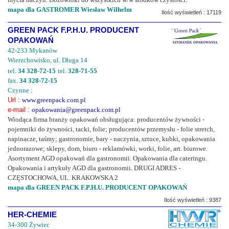
mapa dla GASTROMER Wiesław Wilhelm
Ilość wyświetleń : 17119
GREEN PACK F.P.H.U. PRODUCENT
OPAKOWAŃ
42-233 Mykanów
Wierzchowisko, ul. Długa 14
tel.
34 328-72-15
tel.
328-71-55
fax.
34 328-72-15
Czynne :
Url :
www.greenpack.com.pl
e-mail :
opakowania@greenpack.com.pl
Wiodąca firma branży opakowań obsługująca: producentów żywności -
pojemniki do żywności, tacki, folie; producentów przemysłu - folie stretch,
napinacze, taśmy; gastronomie, bary - naczynia, sztuce, kubki, opakowania
jednorazowe; sklepy, dom, biuro - reklamówki, worki, folie, art. biurowe.
Asortyment AGD opakowań dla gastronomii. Opakowania dla cateringu.
Opakowania i artykuły AGD dla gastronomii. DRUGI ADRES -
CZĘSTOCHOWA, UL. KRAKOWSKA 2
mapa dla GREEN PACK F.P.H.U. PRODUCENT OPAKOWAŃ
Ilość wyświetleń : 9387
HER-CHEMIE
34-300 Żywiec