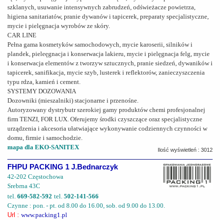
szklanych, usuwanie intensywnych zabrudzeń, odświeżacze powietrza,
higiena sanitariatów, pranie dywanów i tapicerek, preparaty specjalistyczne,
mycie i pielęgnacja wyrobów ze skóry.
CAR LINE
Pełna gama kosmetyków samochodowych, mycie karoserii, silników i
plandek, pieleęgnacja i konserwacja lakieru, mycie i pielęgnacja felg, mycie
i konserwacja elementów z tworzyw sztucznych, pranie siedzeń, dywaników i
tapicerek, sanifikacja, mycie szyb, lusterek i reflektorów, zanieczyszczenia
typu rdza, kamień i cement.
SYSTEMY DOZOWANIA
Dozowniki (mieszalniki) stacjonarne i przenośne.
Autoryzowany dystrybutr szerokiej gamy produktów chemi profesjonalnej
firm TENZI, FOR LUX. Oferujemy środki czyszczące oraz specjalistyczne
urządzenia i akcesoria ułatwiające wykonywanie codziennych czynności w
domu, firmie i samochodzie.
mapa dla EKO-SANITEX
Ilość wyświetleń : 3012
FHPU PACKING 1 J.Bednarczyk
42-202 Częstochowa
Srebrna 43C
tel.
669-582-592
tel.
502-141-566
Czynne : pon. - pt. od 8.00 do 16.00, sob. od 9.00 do 13.00.
Url :
www.packing1.pl