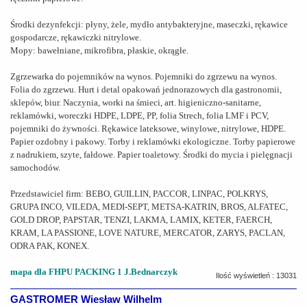
Środki dezynfekcji: płyny, żele, mydło antybakteryjne, maseczki, rękawice
gospodarcze, rękawiczki nitrylowe.
Mopy: bawełniane, mikrofibra, płaskie, okrągłe.
Zgrzewarka do pojemników na wynos. Pojemniki do zgrzewu na wynos.
Folia do zgrzewu. Hurt i detal opakowań jednorazowych dla gastronomii,
sklepów, biur. Naczynia, worki na śmieci, art. higieniczno-sanitarne,
reklamówki, woreczki HDPE, LDPE, PP, folia Strech, folia LMF i PCV,
pojemniki do żywności. Rękawice lateksowe, winylowe, nitrylowe, HDPE.
Papier ozdobny i pakowy. Torby i reklamówki ekologiczne. Torby papierowe
z nadrukiem, szyte, fałdowe. Papier toaletowy. Środki do mycia i pielęgnacji
samochodów.
Przedstawiciel firm: BEBO, GUILLIN, PACCOR, LINPAC, POLKRYS,
GRUPA INCO, VILEDA, MEDI-SEPT, METSA-KATRIN, BROS, ALFATEC,
GOLD DROP, PAPSTAR, TENZI, LAKMA, LAMIX, KETER, FAERCH,
KRAM, LA PASSIONE, LOVE NATURE, MERCATOR, ZARYS, PACLAN,
ODRA PAK, KONEX.
mapa dla FHPU PACKING 1 J.Bednarczyk
Ilość wyświetleń : 13031
GASTROMER Wiesław Wilhelm