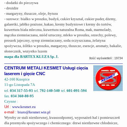
- dodatki do pieczywa
- drożdże
- margaryny, tłuszcze, oleje, frytura
- surowce: białko w proszku, budyń, cukier kryształ, cukier puder, dżemy,
galaretki, jabłko prażone, kakao, kremy budyniowe i kremy do tortów,
kuwertura biała mleczna, kuwertura naturalna Roma, mak, marmolady,
mączka ziemniaczana, miód sztuczny, mleko w proszku, orzechy, polewy,
proszek jajeczny, syrop ziemniaczany, soda oczyszczana, żelatyna
spożywcza, żółtko w proszku, margaryny, tłuszcze, esencje, aromaty, bakalie,
słonecznik, wszystko luzem
mapa dla BARTEX KLUZA Sp. J.
Ilość wyświetleń : 19734
CENTRUM METALI KESMET Usługi cięcia
laserem i gięcie CNC
42-160 Krzepice
11-go Listopada 7A
tel.
034 317-55-93
tel.
792-140-540
tel.
601-091-594
fax.
034 360-80-95
Czynne :
Url :
www.kesmet.eu
e-mail :
biuro@kesmet.win.pl
Wyroby ze stali nierdzewnej, kwasoodpornej, wyposażeń hal i pomieszczeń
dla przemysłu spożywczego i chemicznego: drzwi nierdzewne chłodnicze,