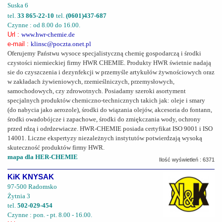
Suska 6
tel.
33 865-22-10
tel.
(0601)437-687
Czynne : od 8.00 do 16.00.
Url :
www.hwr-chemie.de
e-mail :
klinsc@poczta.onet.pl
Oferujemy Państwu wysoce specjalistyczną chemię gospodarczą i środki
czystości niemieckiej firmy HWR CHEMIE. Produkty HWR świetnie nadają
sie do czyszczenia i dezynfekcji w przemyśle artykułów żywnościowych oraz
w zakładach żywieniowych, rzemieślniczych, przemysłowych,
samochodowych, czy zdrowotnych. Posiadamy szeroki asortyment
specjalnych produktów chemiczno-technicznych takich jak: oleje i smary
(do nabycia jako aerozole), środki do wiązania olejów, akcesoria do fontann,
środki owadobójcze i zapachowe, środki do zmiękczania wody, ochrony
przed rdzą i odrdzewiacze. HWR-CHEMIE posiada certyfikat ISO 9001 i ISO
14001. Liczne ekspertyzy niezależnych instytutów potwierdzają wysoką
skuteczność produktów firmy HWR.
mapa dla HER-CHEMIE
Ilość wyświetleń : 6371
KiK KNYSAK
97-500 Radomsko
Żytnia 3
tel.
502-029-454
Czynne : pon. - pt. 8.00 - 16.00.