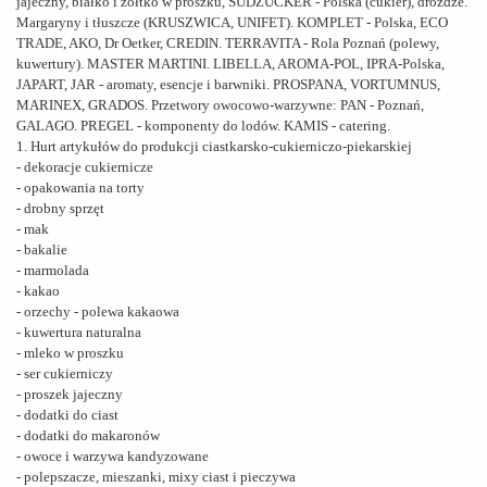
jajeczny, białko i żółtko w proszku, SUDZUCKER - Polska (cukier), drożdże.
Margaryny i tłuszcze (KRUSZWICA, UNIFET). KOMPLET - Polska, ECO
TRADE, AKO, Dr Oetker, CREDIN. TERRAVITA - Rola Poznań (polewy,
kuwertury). MASTER MARTINI. LIBELLA, AROMA-POL, IPRA-Polska,
JAPART, JAR - aromaty, esencje i barwniki. PROSPANA, VORTUMNUS,
MARINEX, GRADOS. Przetwory owocowo-warzywne: PAN - Poznań,
GALAGO. PREGEL - komponenty do lodów. KAMIS - catering.
1. Hurt artykułów do produkcji ciastkarsko-cukierniczo-piekarskiej
- dekoracje cukiernicze
- opakowania na torty
- drobny sprzęt
- mak
- bakalie
- marmolada
- kakao
- orzechy - polewa kakaowa
- kuwertura naturalna
- mleko w proszku
- ser cukierniczy
- proszek jajeczny
- dodatki do ciast
- dodatki do makaronów
- owoce i warzywa kandyzowane
- polepszacze, mieszanki, mixy ciast i pieczywa