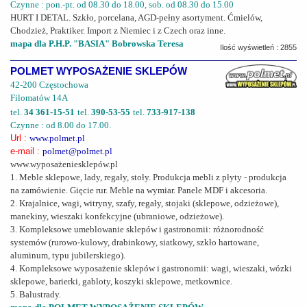
Czynne : pon.-pt. od 08.30 do 18.00, sob. od 08.30 do 15.00
HURT I DETAL. Szkło, porcelana, AGD-pełny asortyment. Ćmielów,
Chodzież, Praktiker. Import z Niemiec i z Czech oraz inne.
mapa dla P.H.P. "BASIA" Bobrowska Teresa
Ilość wyświetleń : 2855
POLMET WYPOSAŻENIE SKLEPÓW
42-200 Częstochowa
Filomatów 14A
tel.
34 361-15-51
tel.
390-53-55
tel.
733-917-138
Czynne : od 8.00 do 17.00.
Url :
www.polmet.pl
e-mail :
polmet@polmet.pl
www.wyposażeniesklepów.pl
1. Meble sklepowe, lady, regały, stoły. Produkcja mebli z płyty - produkcja
na zamówienie. Gięcie rur. Meble na wymiar. Panele MDF i akcesoria.
2. Krajalnice, wagi, witryny, szafy, regały, stojaki (sklepowe, odzieżowe),
manekiny, wieszaki konfekcyjne (ubraniowe, odzieżowe).
3. Kompleksowe umeblowanie sklepów i gastronomii: różnorodność
systemów (rurowo-kulowy, drabinkowy, siatkowy, szkło hartowane,
aluminum, typu jubilerskiego).
4. Kompleksowe wyposażenie sklepów i gastronomii: wagi, wieszaki, wózki
sklepowe, barierki, gabloty, koszyki sklepowe, metkownice.
5. Balustrady.