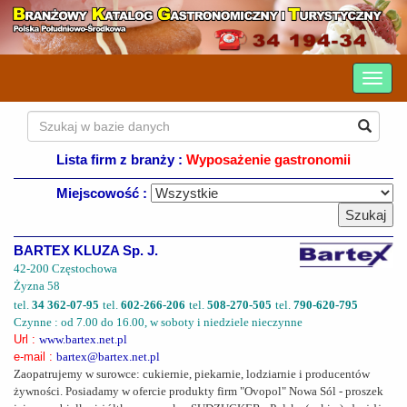
Lista firm z branży :
Wyposażenie gastronomii
Miejscowość :
BARTEX KLUZA Sp. J.
42-200 Częstochowa
Żyzna 58
tel.
34 362-07-95
tel.
602-266-206
tel.
508-270-505
tel.
790-620-795
Czynne : od 7.00 do 16.00, w soboty i niedziele nieczynne
Url :
www.bartex.net.pl
e-mail :
bartex@bartex.net.pl
Zaopatrujemy w surowce: cukiernie, piekarnie, lodziarnie i producentów
żywności. Posiadamy w ofercie produkty firm "Ovopol" Nowa Sól - proszek