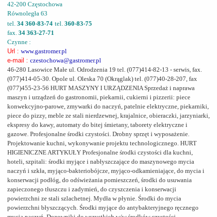
42-200 Częstochowa
Równoległa 63
tel.
34 360-83-74
tel.
360-83-75
fax.
34 363-27-71
Czynne :
Url :
www.gastromer.pl
e-mail :
czestochowa@gastromer.pl
46-280 Lasowice Małe ul. Odrodzenia 19 tel. (077)414-82-13 - serwis, fax.
(077)414-05-30. Opole ul. Oleska 70 (Okrąglak) tel. (077)40-28-207, fax
(077)455-23-56 HURT MASZYNY I URZĄDZENIA Sprzedaż i naprawa
maszyn i urządzeń do gastronomii, piekarnii, cukierni i pizzerii: piece
konwekcyjno-parowe, zmywarki do naczyń, patelnie elektryczne, piekarniki,
piece do pizzy, meble ze stali nierdzewnej, krajalnice, obieraczki, jarzyniarki,
ekspresy do kawy, automaty do bitej śmietany, taborety elektryczne i
gazowe. Profesjonalne środki czystości. Drobny sprzęt i wyposażenie.
Projektowanie kuchni, wykonywanie projektu technologicznego. HURT
HIGIENICZNE ARTYKUŁY Profesjonalne środki czystości dla kuchni,
hoteli, szpitali: środki myjące i nabłyszczające do maszynowego mycia
naczyń i szkła, myjąco-bakteriobójcze, myjąco-odkamieniające, do mycia i
konserwacji podłóg, do odświeżania pomieszczeń, środki do usuwania
zapieczonego tłuszczu i zadymień, do czyszczenia i konserwacji
powierzchni ze stali szlachetnej. Mydła w płynie. Środki do mycia
powierzchni błyszczących. Środki myjące do antybakteryjnego ręcznego
mycia naczyń. Dozowniki do wszystkich w/w środków czystości.