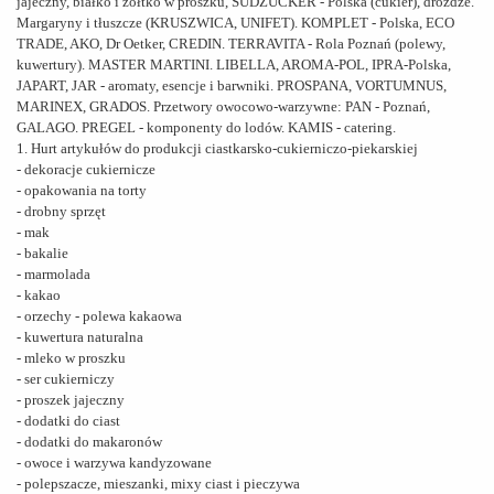
jajeczny, białko i żółtko w proszku, SUDZUCKER - Polska (cukier), drożdże.
Margaryny i tłuszcze (KRUSZWICA, UNIFET). KOMPLET - Polska, ECO
TRADE, AKO, Dr Oetker, CREDIN. TERRAVITA - Rola Poznań (polewy,
kuwertury). MASTER MARTINI. LIBELLA, AROMA-POL, IPRA-Polska,
JAPART, JAR - aromaty, esencje i barwniki. PROSPANA, VORTUMNUS,
MARINEX, GRADOS. Przetwory owocowo-warzywne: PAN - Poznań,
GALAGO. PREGEL - komponenty do lodów. KAMIS - catering.
1. Hurt artykułów do produkcji ciastkarsko-cukierniczo-piekarskiej
- dekoracje cukiernicze
- opakowania na torty
- drobny sprzęt
- mak
- bakalie
- marmolada
- kakao
- orzechy - polewa kakaowa
- kuwertura naturalna
- mleko w proszku
- ser cukierniczy
- proszek jajeczny
- dodatki do ciast
- dodatki do makaronów
- owoce i warzywa kandyzowane
- polepszacze, mieszanki, mixy ciast i pieczywa