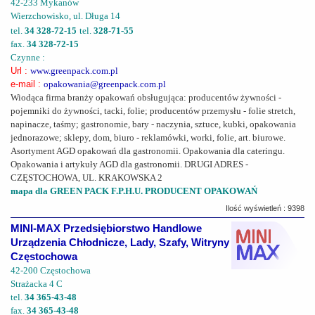
42-233 Mykanów
Wierzchowisko, ul. Długa 14
tel.
34 328-72-15
tel.
328-71-55
fax.
34 328-72-15
Czynne :
Url :
www.greenpack.com.pl
e-mail :
opakowania@greenpack.com.pl
Wiodąca firma branży opakowań obsługująca: producentów żywności -
pojemniki do żywności, tacki, folie; producentów przemysłu - folie stretch,
napinacze, taśmy; gastronomie, bary - naczynia, sztuce, kubki, opakowania
jednorazowe; sklepy, dom, biuro - reklamówki, worki, folie, art. biurowe.
Asortyment AGD opakowań dla gastronomii. Opakowania dla cateringu.
Opakowania i artykuły AGD dla gastronomii. DRUGI ADRES -
CZĘSTOCHOWA, UL. KRAKOWSKA 2
mapa dla GREEN PACK F.P.H.U. PRODUCENT OPAKOWAŃ
Ilość wyświetleń : 9398
MINI-MAX Przedsiębiorstwo Handlowe
Urządzenia Chłodnicze, Lady, Szafy, Witryny
Częstochowa
42-200 Częstochowa
Strażacka 4 C
tel.
34 365-43-48
fax.
34 365-43-48