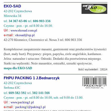
EKO-SAD
42-202 Częstochowa
Mirowska 34
tel.
34 367-65-06
tel.
606-903-356
Czynne : pon. - pt. od 8.00 do 16.00.
Url :
www.ekosad.com.pl
e-mail :
ekosad@op.pl
42-270 Kłomnice, Chorzenice ul. Nowa 3 tel. 606 903 356
Kompleksowe zaopatrzenie masarni, gastronomi oraz producentów żywności
(hurt, mały hurt). Przyprawy: pieprz, papryka, ziele angielskie, kardamon.
Jelita: naturalne i sztuczne. Osłonki. Dodatki dla przetwórstwa mięsnego.
Siatki na wędzonki. Noże masarskie, ostrzałki, sznurki spożywcze.
mapa dla EKO-SAD
Ilość wyświetleń : 19114
FHPU PACKING 1 J.Bednarczyk
42-202 Częstochowa
Srebrna 43C
tel.
669-582-592
tel.
502-141-566
Czynne : pon. - pt. od 8.00 do 16.00, sob. od 9.00 do 13.00.
Url :
www.packing1.pl
e-mail :
packing1@paking1.pl