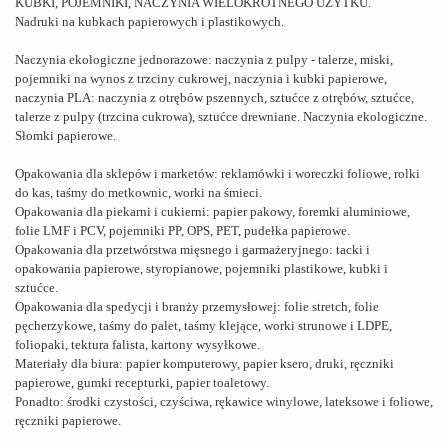
KUBKI, POJEMNIKI, NACZYNIA WIELOKROTNEGO UŻYTKU.
Nadruki na kubkach papierowych i plastikowych.
Naczynia ekologiczne jednorazowe: naczynia z pulpy - talerze, miski,
pojemniki na wynos z trzciny cukrowej, naczynia i kubki papierowe,
naczynia PLA: naczynia z otrębów pszennych, sztućce z otrębów, sztućce,
talerze z pulpy (trzcina cukrowa), sztućce drewniane. Naczynia ekologiczne.
Słomki papierowe.
Opakowania dla sklepów i marketów: reklamówki i woreczki foliowe, rolki
do kas, taśmy do metkownic, worki na śmieci.
Opakowania dla piekarni i cukierni: papier pakowy, foremki aluminiowe,
folie LMF i PCV, pojemniki PP, OPS, PET, pudełka papierowe.
Opakowania dla przetwórstwa mięsnego i garmażeryjnego: tacki i
opakowania papierowe, styropianowe, pojemniki plastikowe, kubki i
sztućce.
Opakowania dla spedycji i branży przemysłowej: folie stretch, folie
pęcherzykowe, taśmy do palet, taśmy klejące, worki strunowe i LDPE,
foliopaki, tektura falista, kartony wysyłkowe.
Materiały dla biura: papier komputerowy, papier ksero, druki, ręczniki
papierowe, gumki recepturki, papier toaletowy.
Ponadto: środki czystości, czyściwa, rękawice winylowe, lateksowe i foliowe,
ręczniki papierowe.