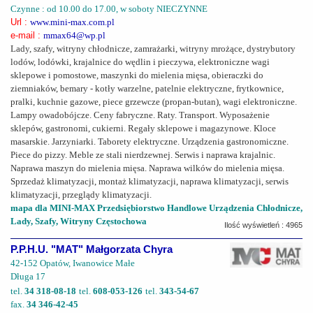
Czynne : od 10.00 do 17.00, w soboty NIECZYNNE
Url :
www.mini-max.com.pl
e-mail :
mmax64@wp.pl
Lady, szafy, witryny chłodnicze, zamrażarki, witryny mrożące, dystrybutory
lodów, lodówki, krajalnice do wędlin i pieczywa, elektroniczne wagi
sklepowe i pomostowe, maszynki do mielenia mięsa, obieraczki do
ziemniaków, bemary - kotły warzelne, patelnie elektryczne, frytkownice,
pralki, kuchnie gazowe, piece grzewcze (propan-butan), wagi elektroniczne.
Lampy owadobójcze. Ceny fabryczne. Raty. Transport. Wyposażenie
sklepów, gastronomi, cukierni. Regały sklepowe i magazynowe. Kloce
masarskie. Jarzyniarki. Taborety elektryczne. Urządzenia gastronomiczne.
Piece do pizzy. Meble ze stali nierdzewnej. Serwis i naprawa krajalnic.
Naprawa maszyn do mielenia mięsa. Naprawa wilków do mielenia mięsa.
Sprzedaż klimatyzacji, montaż klimatyzacji, naprawa klimatyzacji, serwis
klimatyzacji, przeglądy klimatyzacji.
mapa dla MINI-MAX Przedsiębiorstwo Handlowe Urządzenia Chłodnicze,
Lady, Szafy, Witryny Częstochowa
Ilość wyświetleń : 4965
P.P.H.U. "MAT" Małgorzata Chyra
42-152 Opatów, Iwanowice Małe
Długa 17
tel.
34 318-08-18
tel.
608-053-126
tel.
343-54-67
fax.
34 346-42-45