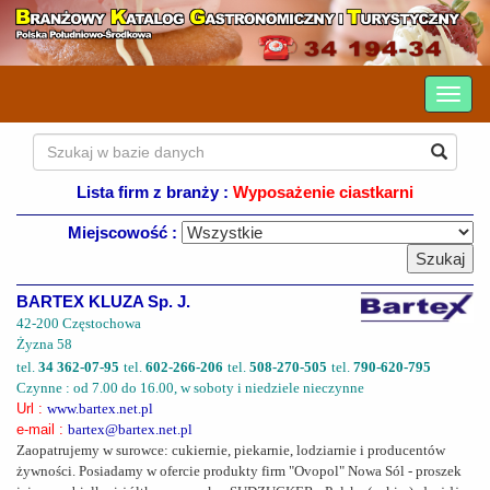
Lista firm z branży :
Wyposażenie ciastkarni
Miejscowość :
BARTEX KLUZA Sp. J.
42-200 Częstochowa
Żyzna 58
tel.
34 362-07-95
tel.
602-266-206
tel.
508-270-505
tel.
790-620-795
Czynne : od 7.00 do 16.00, w soboty i niedziele nieczynne
Url :
www.bartex.net.pl
e-mail :
bartex@bartex.net.pl
Zaopatrujemy w surowce: cukiernie, piekarnie, lodziarnie i producentów
żywności. Posiadamy w ofercie produkty firm "Ovopol" Nowa Sól - proszek