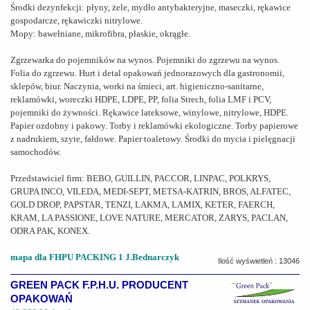
Środki dezynfekcji: płyny, żele, mydło antybakteryjne, maseczki, rękawice
gospodarcze, rękawiczki nitrylowe.
Mopy: bawełniane, mikrofibra, płaskie, okrągłe.
Zgrzewarka do pojemników na wynos. Pojemniki do zgrzewu na wynos.
Folia do zgrzewu. Hurt i detal opakowań jednorazowych dla gastronomii,
sklepów, biur. Naczynia, worki na śmieci, art. higieniczno-sanitarne,
reklamówki, woreczki HDPE, LDPE, PP, folia Strech, folia LMF i PCV,
pojemniki do żywności. Rękawice lateksowe, winylowe, nitrylowe, HDPE.
Papier ozdobny i pakowy. Torby i reklamówki ekologiczne. Torby papierowe
z nadrukiem, szyte, fałdowe. Papier toaletowy. Środki do mycia i pielęgnacji
samochodów.
Przedstawiciel firm: BEBO, GUILLIN, PACCOR, LINPAC, POLKRYS,
GRUPA INCO, VILEDA, MEDI-SEPT, METSA-KATRIN, BROS, ALFATEC,
GOLD DROP, PAPSTAR, TENZI, LAKMA, LAMIX, KETER, FAERCH,
KRAM, LA PASSIONE, LOVE NATURE, MERCATOR, ZARYS, PACLAN,
ODRA PAK, KONEX.
mapa dla FHPU PACKING 1 J.Bednarczyk
Ilość wyświetleń : 13046
GREEN PACK F.P.H.U. PRODUCENT
OPAKOWAŃ