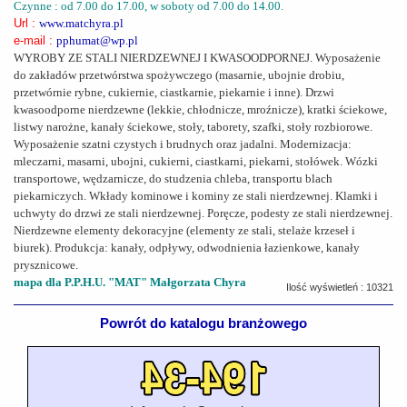
Czynne : od 7.00 do 17.00, w soboty od 7.00 do 14.00.
Url :
www.matchyra.pl
e-mail :
pphumat@wp.pl
WYROBY ZE STALI NIERDZEWNEJ I KWASOODPORNEJ. Wyposażenie
do zakładów przetwórstwa spożywczego (masarnie, ubojnie drobiu,
przetwórnie rybne, cukiernie, ciastkarnie, piekarnie i inne). Drzwi
kwasoodporne nierdzewne (lekkie, chłodnicze, mroźnicze), kratki ściekowe,
listwy narożne, kanały ściekowe, stoły, taborety, szafki, stoły rozbiorowe.
Wyposażenie szatni czystych i brudnych oraz jadalni. Modernizacja:
mleczarni, masarni, ubojni, cukierni, ciastkarni, piekarni, stołówek. Wózki
transportowe, wędzarnicze, do studzenia chleba, transportu blach
piekarniczych. Wkłady kominowe i kominy ze stali nierdzewnej. Klamki i
uchwyty do drzwi ze stali nierdzewnej. Poręcze, podesty ze stali nierdzewnej.
Nierdzewne elementy dekoracyjne (elementy ze stali, stelaże krzeseł i
biurek). Produkcja: kanały, odpływy, odwodnienia łazienkowe, kanały
prysznicowe.
mapa dla P.P.H.U. "MAT" Małgorzata Chyra
Ilość wyświetleń : 10321
Powrót do katalogu branżowego