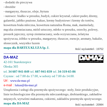
- dodatki do pieczywa
- drożdże
- margaryny, tłuszcze, oleje, frytura
- surowce: białko w proszku, budyń, cukier kryształ, cukier puder, dżemy,
galaretki, jabłko prażone, kakao, kremy budyniowe i kremy do tortów,
kuwertura biała mleczna, kuwertura naturalna Roma, mak, marmolady,
mączka ziemniaczana, miód sztuczny, mleko w proszku, orzechy, polewy,
proszek jajeczny, syrop ziemniaczany, soda oczyszczana, żelatyna
spożywcza, żółtko w proszku, margaryny, tłuszcze, esencje, aromaty, bakalie,
słonecznik, wszystko luzem
mapa dla BARTEX KLUZA Sp. J.
Ilość wyświetleń : 19752
DA-MAZ
42-161 Starokrzepice
Oleska 305
tel.
34 607-941-849
tel.
607-941-839
tel.
34-319-65-86
Czynne : od 7.00 do 17.00, w soboty od 7.00 do 14.00.
Url :
www.da-maz.pl
e-mail :
lukas@da-maz.pl
Urządzenia i usługi dla przemysłu spożywczego: stoły, linie produkcyjne,
linie technologiczne dla przemysłu mleczarskiego, drobiarskiego, zakładów
mięsnych, wytwórni makaronu, cukierni, zakładów przemysłu spożywczego.
mapa dla DA-MAZ
Ilość wyświetleń : 20984