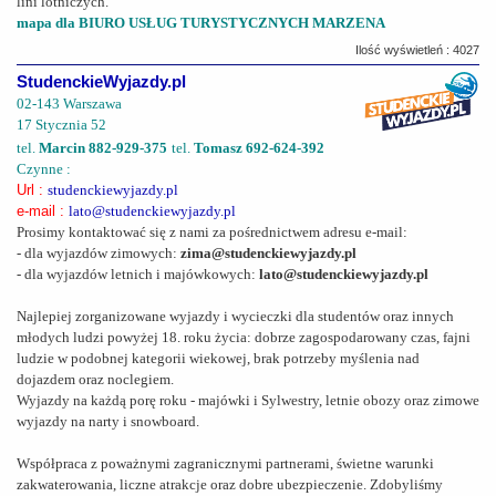
lini lotniczych.
mapa dla BIURO USŁUG TURYSTYCZNYCH MARZENA
Ilość wyświetleń : 4027
StudenckieWyjazdy.pl
02-143 Warszawa
17 Stycznia 52
tel.
Marcin 882-929-375
tel.
Tomasz 692-624-392
Czynne :
Url :
studenckiewyjazdy.pl
e-mail :
lato@studenckiewyjazdy.pl
Prosimy kontaktować się z nami za pośrednictwem adresu e-mail:
- dla wyjazdów zimowych:
zima@studenckiewyjazdy.pl
- dla wyjazdów letnich i majówkowych:
lato@studenckiewyjazdy.pl
Najlepiej zorganizowane wyjazdy i wycieczki dla studentów oraz innych
młodych ludzi powyżej 18. roku życia: dobrze zagospodarowany czas, fajni
ludzie w podobnej kategorii wiekowej, brak potrzeby myślenia nad
dojazdem oraz noclegiem.
Wyjazdy na każdą porę roku - majówki i Sylwestry, letnie obozy oraz zimowe
wyjazdy na narty i snowboard.
Współpraca z poważnymi zagranicznymi partnerami, świetne warunki
zakwaterowania, liczne atrakcje oraz dobre ubezpieczenie. Zdobyliśmy