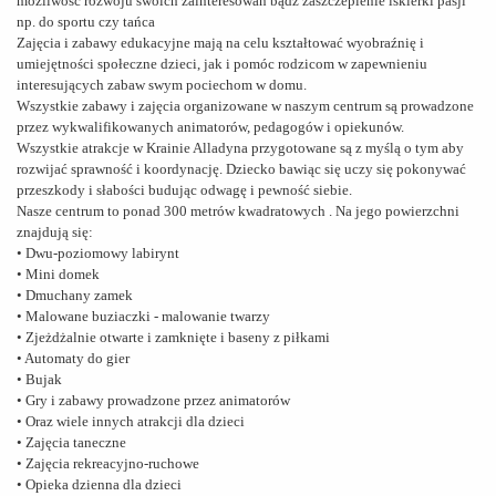
możliwość rozwoju swoich zainteresowań bądź zaszczepienie iskierki pasji
np. do sportu czy tańca
Zajęcia i zabawy edukacyjne mają na celu kształtować wyobraźnię i
umiejętności społeczne dzieci, jak i pomóc rodzicom w zapewnieniu
interesujących zabaw swym pociechom w domu.
Wszystkie zabawy i zajęcia organizowane w naszym centrum są prowadzone
przez wykwalifikowanych animatorów, pedagogów i opiekunów.
Wszystkie atrakcje w Krainie Alladyna przygotowane są z myślą o tym aby
rozwijać sprawność i koordynację. Dziecko bawiąc się uczy się pokonywać
przeszkody i słabości budując odwagę i pewność siebie.
Nasze centrum to ponad 300 metrów kwadratowych . Na jego powierzchni
znajdują się:
• Dwu-poziomowy labirynt
• Mini domek
• Dmuchany zamek
• Malowane buziaczki - malowanie twarzy
• Zjeżdżalnie otwarte i zamknięte i baseny z piłkami
• Automaty do gier
• Bujak
• Gry i zabawy prowadzone przez animatorów
• Oraz wiele innych atrakcji dla dzieci
• Zajęcia taneczne
• Zajęcia rekreacyjno-ruchowe
• Opieka dzienna dla dzieci