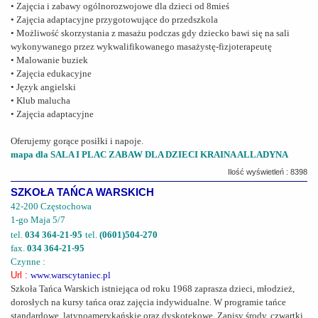
• Zajęcia i zabawy ogólnorozwojowe dla dzieci od 8mieś
• Zajęcia adaptacyjne przygotowujące do przedszkola
• Możliwość skorzystania z masażu podczas gdy dziecko bawi się na sali
wykonywanego przez wykwalifikowanego masażystę-fizjoterapeutę
• Malowanie buziek
• Zajęcia edukacyjne
• Język angielski
• Klub malucha
• Zajęcia adaptacyjne
Oferujemy gorące posiłki i napoje.
mapa dla SALA I PLAC ZABAW DLA DZIECI KRAINA ALLADYNA
Ilość wyświetleń : 8398
SZKOŁA TAŃCA WARSKICH
42-200 Częstochowa
1-go Maja 5/7
tel.
034 364-21-95
tel.
(0601)504-270
fax.
034 364-21-95
Czynne :
Url :
www.warscytaniec.pl
Szkoła Tańca Warskich istniejąca od roku 1968 zaprasza dzieci, młodzież,
dorosłych na kursy tańca oraz zajęcia indywidualne. W programie tańce
standardowe, latynoamerykańskie oraz dyskotekowe. Zapisy środy, czwartki,