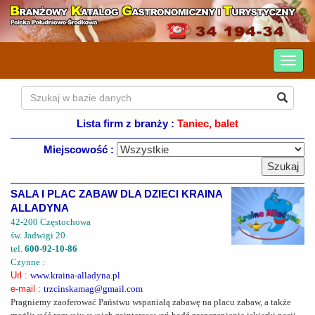
Lista firm z branży :
Taniec, balet
Miejscowość :
SALA I PLAC ZABAW DLA DZIECI KRAINA
ALLADYNA
42-200 Częstochowa
św. Jadwigi 20
tel.
600-92-10-86
Czynne :
Url :
www.kraina-alladyna.pl
e-mail :
trzcinskamag@gmail.com
Pragniemy zaoferować Państwu wspaniałą zabawę na placu zabaw, a także