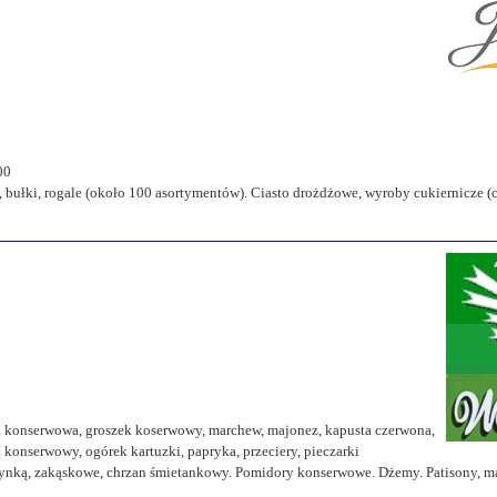
00
 bułki, rogale (około 100 asortymentów). Ciasto drożdżowe, wyroby cukiernicze (c
a konserwowa, groszek koserwowy, marchew, majonez, kapusta czerwona,
onserwowy, ogórek kartuzki, papryka, przeciery, pieczarki
rodzynką, zakąskowe, chrzan śmietankowy. Pomidory konserwowe. Dżemy. Patisony,