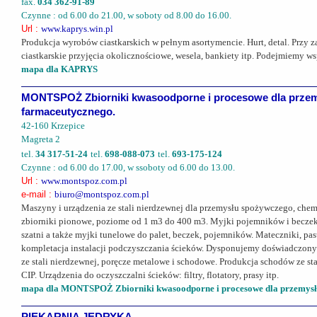
fax.
034 362-91-89
Czynne : od 6.00 do 21.00, w soboty od 8.00 do 16.00.
Url :
www.kaprys.win.pl
Produkcja wyrobów ciastkarskich w pełnym asortymencie. Hurt, detal. Przy 
ciastkarskie przyjęcia okolicznościowe, wesela, bankiety itp. Podejmiemy ws
mapa dla KAPRYS
MONTSPOŻ Zbiorniki kwasoodporne i procesowe dla przem
farmaceutycznego.
42-160 Krzepice
Magreta 2
tel.
34 317-51-24
tel.
698-088-073
tel.
693-175-124
Czynne : od 6.00 do 17.00, w ssoboty od 6.00 do 13.00.
Url :
www.montspoz.com.pl
e-mail :
biuro@montspoz.com.pl
Maszyny i urządzenia ze stali nierdzewnej dla przemysłu spożywczego, che
zbiorniki pionowe, poziome od 1 m3 do 400 m3. Myjki pojemników i becze
szatni a także myjki tunelowe do palet, beczek, pojemników. Mateczniki, pas
kompletacja instalacji podczyszczania ścieków. Dysponujemy doświadczonym
ze stali nierdzewnej, poręcze metalowe i schodowe. Produkcja schodów ze st
CIP. Urządzenia do oczyszczalni ścieków: filtry, flotatory, prasy itp.
mapa dla MONTSPOŻ Zbiorniki kwasoodporne i procesowe dla przemysłu