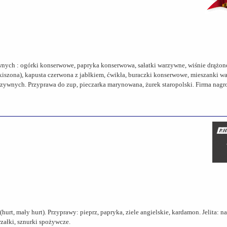
ch : ogórki konserwowe, papryka konserwowa, sałatki warzywne, wiśnie drążone,
(kiszona), kapusta czerwona z jabłkiem, ćwikła, buraczki konserwowe, mieszanki
 warzywnych. Przyprawa do zup, pieczarka marynowana, żurek staropolski. Firma n
t, mały hurt). Przyprawy: pieprz, papryka, ziele angielskie, kardamon. Jelita: nat
załki, sznurki spożywcze.