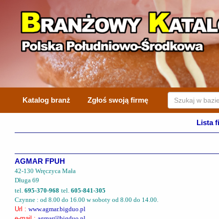
Katalog branż
Zgłoś swoją firmę
Lista 
AGMAR FPUH
42-130 Wręczyca Mała
Długa 69
tel.
695-370-968
tel.
605-841-305
Czynne : od 8.00 do 16.00 w soboty od 8.00 do 14.00.
Url :
www.agmar.bigduo.pl
e-mail :
agmar@bigduo.pl