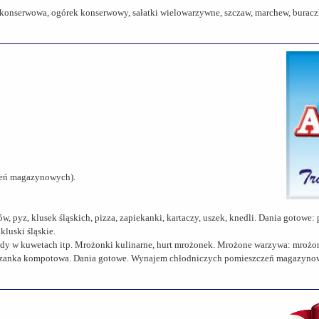
serwowa, ogórek konserwowy, sałatki wielowarzywne, szczaw, marchew, buraczki,
zeń magazynowych).
z, klusek śląskich, pizza, zapiekanki, kartaczy, uszek, knedli. Dania gotowe: pa
kluski śląskie.
 lody w kuwetach itp. Mrożonki kulinarne, hurt mrożonek. Mrożone warzywa: mrożon
mieszanka kompotowa. Dania gotowe. Wynajem chłodniczych pomieszczeń magazyno