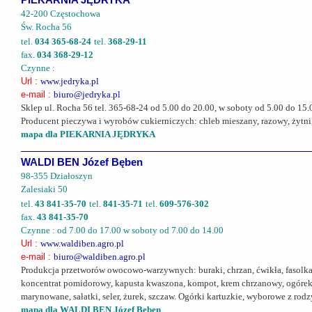
PIEKARNIA JĘDRYKA
42-200 Częstochowa
Św. Rocha 56
tel.
034 365-68-24
tel.
368-29-11
fax.
034 368-29-12
Czynne :
Url :
www.jedryka.pl
e-mail :
biuro@jedryka.pl
Sklep ul. Rocha 56 tel. 365-68-24 od 5.00 do 20.00, w soboty od 5.00 do 15.
Producent pieczywa i wyrobów cukierniczych: chleb mieszany, razowy, żytni,
mapa dla PIEKARNIA JĘDRYKA
WALDI BEN Józef Bęben
98-355 Działoszyn
Zalesiaki 50
tel.
43 841-35-70
tel.
841-35-71
tel.
609-576-302
fax.
43 841-35-70
Czynne : od 7.00 do 17.00 w soboty od 7.00 do 14.00
Url :
www.waldiben.agro.pl
e-mail :
biuro@waldiben.agro.pl
Produkcja przetworów owocowo-warzywnych: buraki, chrzan, ćwikła, fasolk
koncentrat pomidorowy, kapusta kwaszona, kompot, krem chrzanowy, ogórek k
marynowane, sałatki, seler, żurek, szczaw. Ogórki kartuzkie, wyborowe z 
mapa dla WALDI BEN Józef Bęben