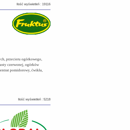
Ilość wyświetleń : 19116
ych, przecieru ogórkowego,
pusty czerwonej, ogórków
centrat pomidorowy, ćwikła,
Ilość wyświetleń : 5218