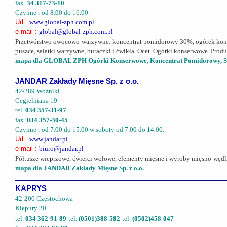
fax.
34 317-73-10
Czynne : od 8.00 do 16.00.
Url :
www.global-zph.com.pl
e-mail :
global@global-zph.com.pl
Przetwórstwo owocowo-warzywne: koncentrat pomidorowy 30%, ogórek kons
puszce, sałatki warzywne, buraczki i ćwikła. Ocet. Ogórki konserwowe. Pr
mapa dla GLOBAL ZPH Ogórki Konserwowe, Koncentrat Pomidorowy, Sał
JANDAR Zakłady Mięsne Sp. z o.o.
42-289 Woźniki
Cegielniana 19
tel.
034 357-31-97
fax.
034 357-30-45
Czynne : od 7.00 do 15.00 w soboty od 7.00 do 14.00.
Url :
www.jandar.pl
e-mail :
biuro@jandar.pl
Półtusze wieprzowe, ćwierci wołowe, elementy mięsne i wyroby mięsno-wędli
mapa dla JANDAR Zakłady Mięsne Sp. z o.o.
KAPRYS
42-200 Częstochowa
Kiepury 20
tel.
034 362-91-89
tel.
(0501)388-582
tel.
(0502)458-047