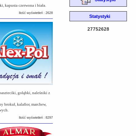
 kapusta czerwona i biała.
Ilość wyświetleń : 2628
Statystyki
27752628
szteciki, gołąbki, naleśniki z
y brokuł, kalafior, marchew,
wych.
Ilość wyświetleń : 8297