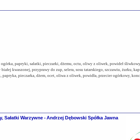
órka, papryki, sałatki, pieczarki, dżemu, octu, oliwy z oliwek, powideł śliwkow
iałej kwaszonej, przyprawy do zup, selera, sosu tatarskiego, szczawiu, żurku, ka
papryka, pieczarka, dżem, ocet, oliwa z oliwek, powidła, przecier ogórkowy, kon
Sałatki Warzywne - Andrzej Dębowski Spółka Jawna