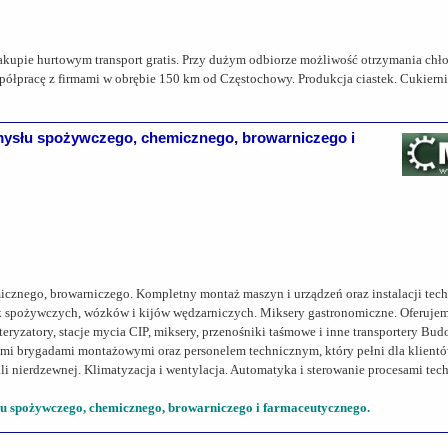
zakupie hurtowym transport gratis. Przy dużym odbiorze możliwość otrzymania ch
półpracę z firmami w obrębie 150 km od Częstochowy. Produkcja ciastek. Cukiernia.
ysłu spożywczego, chemicznego, browarniczego i
micznego, browarniczego. Kompletny montaż maszyn i urządzeń oraz instalacji te
k spożywczych, wózków i kijów wędzarniczych. Miksery gastronomiczne. Oferuj
teryzatory, stacje mycia CIP, miksery, przenośniki taśmowe i inne transportery Bu
i brygadami montażowymi oraz personelem technicznym, który pełni dla klientów
ali nierdzewnej. Klimatyzacja i wentylacja. Automatyka i sterowanie procesami te
 spożywczego, chemicznego, browarniczego i farmaceutycznego.