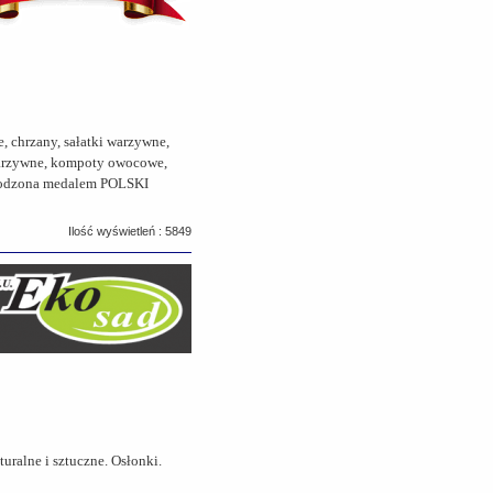
 chrzany, sałatki warzywne,
 warzywne, kompoty owocowe,
agrodzona medalem POLSKI
Ilość wyświetleń : 5849
uralne i sztuczne. Osłonki.