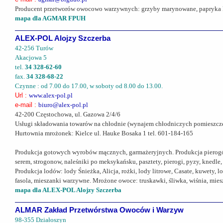
Producent przetworów owocowo warzywnych: grzyby marynowane, papryka kon
mapa dla AGMAR FPUH
ALEX-POL Alojzy Szczerba
42-256 Turów
Akacjowa 5
tel.
34 328-62-60
fax.
34 328-68-22
Czynne : od 7.00 do 17.00, w soboty od 8.00 do 13.00.
Url :
www.alex-pol.pl
e-mail :
biuro@alex-pol.pl
42-200 Częstochowa, ul. Gazowa 2/4/6
Usługi składowania towarów na chłodnie (wynajem chłodniczych pomieszc
Hurtownia mrożonek: Kielce ul. Hauke Bosaka 1 tel. 601-184-165
Produkcja gotowych wyrobów mącznych, garmażeryjnych. Produkcja pierogów, py
serem, strogonow, naleśniki po meksykańsku, pasztety, pierogi, pyzy, knedle, 
Produkcja lodów: lody Śnieżka, Alicja, rożki, lody litrowe, Casate, kuwety,
fasola, mieszanki warzywne. Mrożone owoce: truskawki, śliwka, wiśnia, 
mapa dla ALEX-POL Alojzy Szczerba
ALMAR Zakład Przetwórstwa Owoców i Warzyw
98-355 Działoszyn