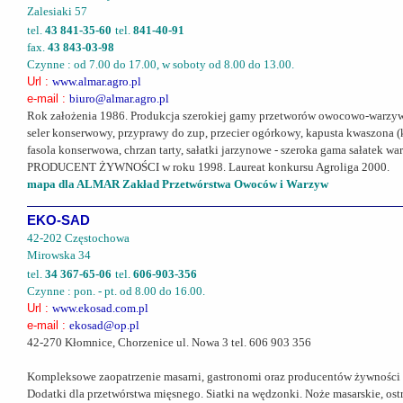
Zalesiaki 57
tel.
43 841-35-60
tel.
841-40-91
fax.
43 843-03-98
Czynne : od 7.00 do 17.00, w soboty od 8.00 do 13.00.
Url :
www.almar.agro.pl
e-mail :
biuro@almar.agro.pl
Rok założenia 1986. Produkcja szerokiej gamy przetworów owocowo-warzywny
seler konserwowy, przyprawy do zup, przecier ogórkowy, kapusta kwaszona 
fasola konserwowa, chrzan tarty, sałatki jarzynowe - szeroka gama sałatek
PRODUCENT ŻYWNOŚCI w roku 1998. Laureat konkursu Agroliga 2000.
mapa dla ALMAR Zakład Przetwórstwa Owoców i Warzyw
EKO-SAD
42-202 Częstochowa
Mirowska 34
tel.
34 367-65-06
tel.
606-903-356
Czynne : pon. - pt. od 8.00 do 16.00.
Url :
www.ekosad.com.pl
e-mail :
ekosad@op.pl
42-270 Kłomnice, Chorzenice ul. Nowa 3 tel. 606 903 356
Kompleksowe zaopatrzenie masarni, gastronomi oraz producentów żywności (hur
Dodatki dla przetwórstwa mięsnego. Siatki na wędzonki. Noże masarskie, ostr