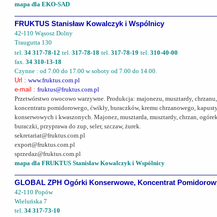
mapa dla EKO-SAD
FRUKTUS Stanisław Kowalczyk i Wspólnicy
42-110 Wąsosz Dolny
Traugutta 130
tel.
34 317-78-12
tel.
317-78-18
tel.
317-78-19
tel.
310-40-00
fax.
34 310-13-18
Czynne : od 7.00 do 17.00 w soboty od 7.00 do 14.00.
Url :
www.fruktus.com.pl
e-mail :
fruktus@fruktus.com.pl
Przetwórstwo owocowo warzywne. Produkcja: majonezu, musztardy, chrzanu, og
koncentratu pomidorowego, ćwikły, buraczków, kremu chrzanowego, kapusty b
konserwowych i kwaszonych. Majonez, musztarda, musztardy, chrzan, ogórek, 
buraczki, przyprawa do zup, seler, szczaw, żurek.
sekretariat@fruktus.com.pl
export@fruktus.com.pl
sprzedaz@fruktus.com.pl
mapa dla FRUKTUS Stanisław Kowalczyk i Wspólnicy
GLOBAL ZPH Ogórki Konserwowe, Koncentrat Pomidorowy, 
42-110 Popów
Wieluńska 7
tel.
34 317-73-10