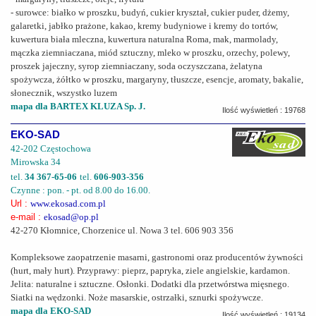
- surowce: białko w proszku, budyń, cukier kryształ, cukier puder, dżemy,
galaretki, jabłko prażone, kakao, kremy budyniowe i kremy do tortów,
kuwertura biała mleczna, kuwertura naturalna Roma, mak, marmolady,
mączka ziemniaczana, miód sztuczny, mleko w proszku, orzechy, polewy,
proszek jajeczny, syrop ziemniaczany, soda oczyszczana, żelatyna
spożywcza, żółtko w proszku, margaryny, tłuszcze, esencje, aromaty, bakalie,
słonecznik, wszystko luzem
mapa dla BARTEX KLUZA Sp. J.
Ilość wyświetleń : 19768
EKO-SAD
42-202 Częstochowa
Mirowska 34
tel.
34 367-65-06
tel.
606-903-356
Czynne : pon. - pt. od 8.00 do 16.00.
Url :
www.ekosad.com.pl
e-mail :
ekosad@op.pl
42-270 Kłomnice, Chorzenice ul. Nowa 3 tel. 606 903 356
Kompleksowe zaopatrzenie masarni, gastronomi oraz producentów żywności
(hurt, mały hurt). Przyprawy: pieprz, papryka, ziele angielskie, kardamon.
Jelita: naturalne i sztuczne. Osłonki. Dodatki dla przetwórstwa mięsnego.
Siatki na wędzonki. Noże masarskie, ostrzałki, sznurki spożywcze.
mapa dla EKO-SAD
Ilość wyświetleń : 19134