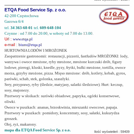
ETQA Food Service Sp. z o.o.
42-200 Częstochowa
Gazowa 6/4
tel.
34 363-68-01
tel.
609-648-104
Czynne : od 7.00 do 20.00, w soboty od 7.00 do 13.00.
Url :
www.etqa.pl
e-mail :
biuro@etqa.pl
HURTOWNIA LODÓW I MROŻONEK
Zaopatrzenie gastronomii: restauracji, pizzerii, fastfudów MROŻONKI: lody,
warzywa i owoce mrożone, ryby mrożone, mrożone kurczaki drób, figury
lodowe, pierogi, kluski, knedle, pyzy, frytki, bułki mrożone, tortilla, owoce
morza, grzyby mrożone, pizza. Mięso mrożone: drób, kotlety, kebab, gyros,
parówki, schab, stek, golonka, szaszłyki.
Sery, przyprawy, ryby (śledzie, matyjasy, salatki śledziowe). Hurt: keczup,
sosy, majonezy.
Przetwory w słoikach: surówki obiadowe, papryka, ogórki konserwowe,
oliwki.
Owoce w puszkach: ananas, brzoskwinia, mieszanki owocowe, papaja.
Przetwory w puszkach: pomidory, koncentraty, sosy, sałatki, kukurydza
groszek.
Olej, ryż, makarony.
mapa dla ETQA Food Service Sp. z o.o.
Ilość wyświetleń : 59409