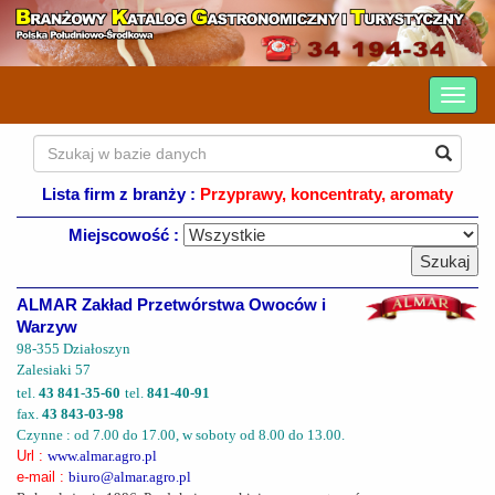
Lista firm z branży :
Przyprawy, koncentraty, aromaty
Miejscowość :
ALMAR Zakład Przetwórstwa Owoców i
Warzyw
98-355 Działoszyn
Zalesiaki 57
tel.
43 841-35-60
tel.
841-40-91
fax.
43 843-03-98
Czynne : od 7.00 do 17.00, w soboty od 8.00 do 13.00.
Url :
www.almar.agro.pl
e-mail :
biuro@almar.agro.pl