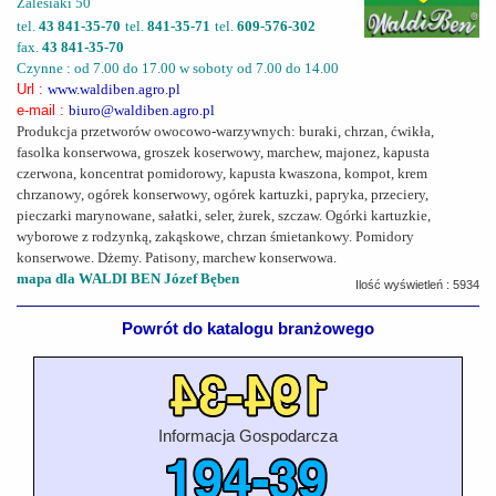
Zalesiaki 50
tel.
43 841-35-70
tel.
841-35-71
tel.
609-576-302
fax.
43 841-35-70
Czynne : od 7.00 do 17.00 w soboty od 7.00 do 14.00
Url :
www.waldiben.agro.pl
e-mail :
biuro@waldiben.agro.pl
Produkcja przetworów owocowo-warzywnych: buraki, chrzan, ćwikła,
fasolka konserwowa, groszek koserwowy, marchew, majonez, kapusta
czerwona, koncentrat pomidorowy, kapusta kwaszona, kompot, krem
chrzanowy, ogórek konserwowy, ogórek kartuzki, papryka, przeciery,
pieczarki marynowane, sałatki, seler, żurek, szczaw. Ogórki kartuzkie,
wyborowe z rodzynką, zakąskowe, chrzan śmietankowy. Pomidory
konserwowe. Dżemy. Patisony, marchew konserwowa.
mapa dla WALDI BEN Józef Bęben
Ilość wyświetleń : 5934
Powrót do katalogu branżowego
Informacja Gospodarcza