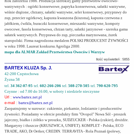
Rok założenia 1986. Produkcja szerokiej gamy przetworów owocowo-
warzywnych : ogórki konserwowe, papryka konserwowa, sałatki warzywne,
wiśnie drążone, chrzany, sałatki warzywne, seler konserwowy, przyprawy do
zup, przecier ogórkowy, kapusta kwaszona (kiszona), kapusta czerwona z
jabłkiem, ćwikła, buraczki konserwowe, mieszanki warzywne, kompoty
owocowe, fasola konserwowa, chrzan tarty, sałatki jarzynowe - szeroka gama
sałatek warzywnych. Przyprawa do zup, pieczarka marynowana, żurek
staropolski. Firma nagrodzona medalem POLSKI PRODUCENT ŻYWNOŚCI
w roku 1998. Laureat konkursu Agroliga 2000.
mapa dla ALMAR Zakład Przetwórstwa Owoców i Warzyw
Ilość wyświetleń : 5855
BARTEX KLUZA Sp. J.
42-200 Częstochowa
Żyzna 58
tel.
34 362-07-95
tel.
602-266-206
tel.
508-270-505
tel.
790-620-795
Czynne : od 7.00 do 16.00, w soboty i niedziele nieczynne
Url :
www.bartex.net.pl
e-mail :
bartex@bartex.net.pl
Zaopatrujemy w surowce: cukiernie, piekarnie, lodziarnie i producentów
żywności. Posiadamy w ofercie produkty firm "Ovopol" Nowa Sól - proszek
jajeczny, białko i żółtko w proszku, SUDZUCKER - Polska (cukier), drożdże.
Margaryny i tłuszcze (KRUSZWICA, UNIFET). KOMPLET - Polska, ECO
TRADE, AKO, Dr Oetker, CREDIN. TERRAVITA - Rola Poznań (polewy,