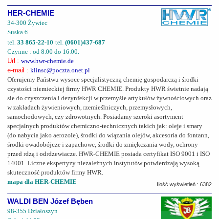
HER-CHEMIE
34-300 Żywiec
Suska 6
tel.
33 865-22-10
tel.
(0601)437-687
Czynne : od 8.00 do 16.00.
Url :
www.hwr-chemie.de
e-mail :
klinsc@poczta.onet.pl
Oferujemy Państwu wysoce specjalistyczną chemię gospodarczą i środki
czystości niemieckiej firmy HWR CHEMIE. Produkty HWR świetnie nadają
sie do czyszczenia i dezynfekcji w przemyśle artykułów żywnościowych oraz
w zakładach żywieniowych, rzemieślniczych, przemysłowych,
samochodowych, czy zdrowotnych. Posiadamy szeroki asortyment
specjalnych produktów chemiczno-technicznych takich jak: oleje i smary
(do nabycia jako aerozole), środki do wiązania olejów, akcesoria do fontann,
środki owadobójcze i zapachowe, środki do zmiękczania wody, ochrony
przed rdzą i odrdzewiacze. HWR-CHEMIE posiada certyfikat ISO 9001 i ISO
14001. Liczne ekspertyzy niezależnych instytutów potwierdzają wysoką
skuteczność produktów firmy HWR.
mapa dla HER-CHEMIE
Ilość wyświetleń : 6382
WALDI BEN Józef Bęben
98-355 Działoszyn