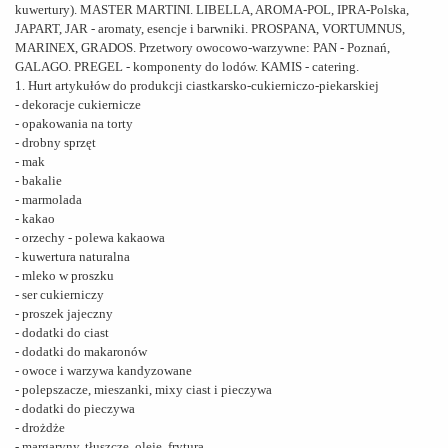
kuwertury). MASTER MARTINI. LIBELLA, AROMA-POL, IPRA-Polska,
JAPART, JAR - aromaty, esencje i barwniki. PROSPANA, VORTUMNUS,
MARINEX, GRADOS. Przetwory owocowo-warzywne: PAN - Poznań,
GALAGO. PREGEL - komponenty do lodów. KAMIS - catering.
1. Hurt artykułów do produkcji ciastkarsko-cukierniczo-piekarskiej
- dekoracje cukiernicze
- opakowania na torty
- drobny sprzęt
- mak
- bakalie
- marmolada
- kakao
- orzechy - polewa kakaowa
- kuwertura naturalna
- mleko w proszku
- ser cukierniczy
- proszek jajeczny
- dodatki do ciast
- dodatki do makaronów
- owoce i warzywa kandyzowane
- polepszacze, mieszanki, mixy ciast i pieczywa
- dodatki do pieczywa
- drożdże
- margaryny, tłuszcze, oleje, frytura