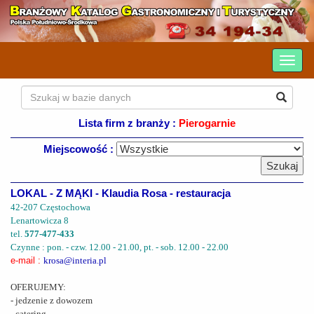
Lista firm z branży :
Pierogarnie
Miejscowość :
LOKAL - Z MĄKI - Klaudia Rosa - restauracja
42-207 Częstochowa
Lenartowicza 8
tel.
577-477-433
Czynne : pon. - czw. 12.00 - 21.00, pt. - sob. 12.00 - 22.00
e-mail :
krosa@interia.pl
OFERUJEMY:
- jedzenie z dowozem
- catering