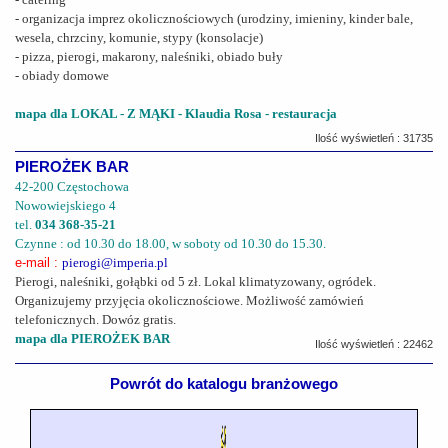
- organizacja imprez okolicznościowych (urodziny, imieniny, kinder bale,
wesela, chrzciny, komunie, stypy (konsolacje)
- pizza, pierogi, makarony, naleśniki, obiado buły
- obiady domowe
mapa dla LOKAL - Z MĄKI - Klaudia Rosa - restauracja
Ilość wyświetleń : 31735
PIEROŻEK BAR
42-200 Częstochowa
Nowowiejskiego 4
tel.
034 368-35-21
Czynne : od 10.30 do 18.00, w soboty od 10.30 do 15.30.
e-mail :
pierogi@imperia.pl
Pierogi, naleśniki, gołąbki od 5 zł. Lokal klimatyzowany, ogródek.
Organizujemy przyjęcia okolicznościowe. Możliwość zamówień
telefonicznych. Dowóz gratis.
mapa dla PIEROŻEK BAR
Ilość wyświetleń : 22462
Powrót do katalogu branżowego