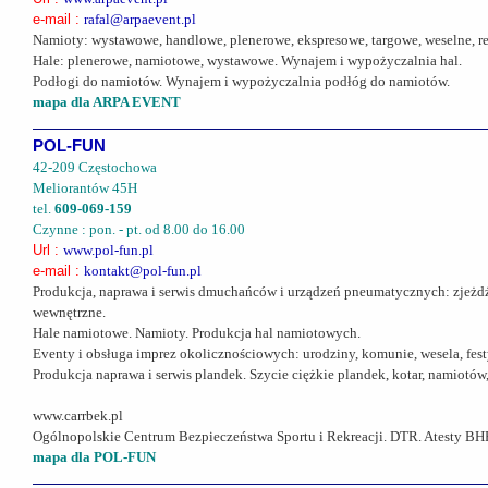
e-mail :
rafal@arpaevent.pl
Namioty: wystawowe, handlowe, plenerowe, ekspresowe, targowe, weselne,
Hale: plenerowe, namiotowe, wystawowe. Wynajem i wypożyczalnia hal.
Podłogi do namiotów. Wynajem i wypożyczalnia podłóg do namiotów.
mapa dla ARPA EVENT
POL-FUN
42-209 Częstochowa
Meliorantów 45H
tel.
609-069-159
Czynne : pon. - pt. od 8.00 do 16.00
Url :
www.pol-fun.pl
e-mail :
kontakt@pol-fun.pl
Produkcja, naprawa i serwis dmuchańców i urządzeń pneumatycznych: zjeżdża
wewnętrzne.
Hale namiotowe. Namioty. Produkcja hal namiotowych.
Eventy i obsługa imprez okolicznościowych: urodziny, komunie, wesela, fest
Produkcja naprawa i serwis plandek. Szycie ciężkie plandek, kotar, namiot
www.carrbek.pl
Ogólnopolskie Centrum Bezpieczeństwa Sportu i Rekreacji. DTR. Atesty BHP
mapa dla POL-FUN