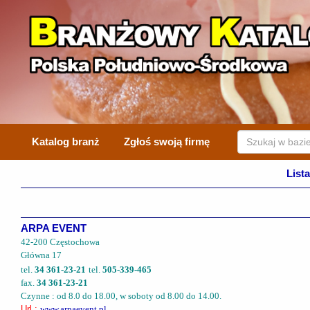
Katalog branż
Zgłoś swoją firmę
Lista
ARPA EVENT
42-200 Częstochowa
Główna 17
tel.
34 361-23-21
tel.
505-339-465
fax.
34 361-23-21
Czynne : od 8.0 do 18.00, w soboty od 8.00 do 14.00.
Url :
www.arpaevent.pl