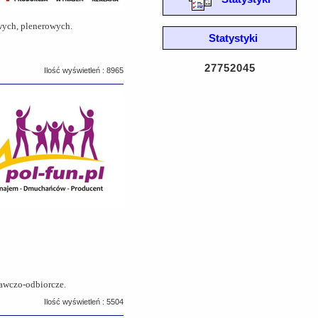
wych, plenerowych.
Statystyki
27752045
Ilość wyświetleń : 8965
dawczo-odbiorcze.
Ilość wyświetleń : 5504