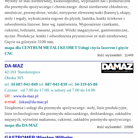
Wyroby ze stali nierdzewnej, kwasoodpornej, wyposażeń hal i pomieszczeń
dla przemysłu spożywczego i chemicznego: drzwi nierdzewne chłodnicze,
mroźnicze, przemysłowe, wózki, nietypowe zlewozmywaki (baseny), okapy,
stoły i regały, wykończenia rogowe do płytek, lastrika, kratki ściekowe i
odwodnienia liniowe. Inne wg. zamówienia. Wyposażenie ciastkarni,
cukierni, lodziarni, masarni, pizzeri. Wózki magazynowe, gastronomiczne,
ręczne. Produkcja: kratki i odwodnienia prysznicowe ze stali nierdzewnej.
Gięcie na gilotynie 3100 mm.
mapa dla CENTRUM METALI KESMET Usługi cięcia laserem i gięcie
CNC
Ilość wyświetleń : 11449
DA-MAZ
42-161 Starokrzepice
Oleska 305
tel.
34 607-941-849
tel.
607-941-839
tel.
34-319-65-86
Czynne : od 7.00 do 17.00, w soboty od 7.00 do 14.00.
Url :
www.da-maz.pl
e-mail :
lukas@da-maz.pl
Urządzenia i usługi dla przemysłu spożywczego: stoły, linie produkcyjne,
linie technologiczne dla przemysłu mleczarskiego, drobiarskiego, zakładów
mięsnych, wytwórni makaronu, cukierni, zakładów przemysłu spożywczego.
mapa dla DA-MAZ
Ilość wyświetleń : 20966
GASTROMER Wiesław Wilhelm