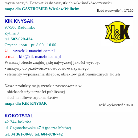
mycia naczyń. Dozowniki do wszystkich w/w środków czystości.
mapa dla GASTROMER Wiesław Wilhelm
Ilość wyświetleń : 17120
KiK KNYSAK
97-500 Radomsko
Żytnia 3
tel.
502-029-454
Czynne : pon. - pt. 8.00 - 16.00.
Url :
www.kik-manzini.com.pl
e-mail :
kik@kik-manzini.com.pl
W naszej ofercie znajdują się najwyższej jakości wyroby:
- maszyny do przetwórstwa owocowo-warzywnego
- elementy wyposażenia sklepów, obiektów gastronomicznych, hoteli
Nasze produkty mają szerokie zastosowanie w:
- obiektach użyteczności publicznej
- sieci handlowe supermarketów
mapa dla KiK KNYSAK
Ilość wyświetleń : 3601
KOKOTSTAL
42-244 Jaskrów
ul. Częstochowska 47 A (poczta Mstów)
tel.
34 361-30-68
tel.
604-078-742