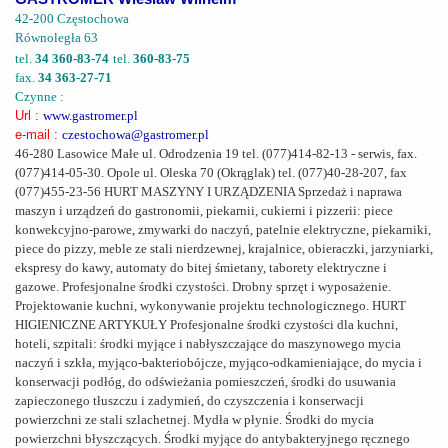
42-200 Częstochowa
Równoległa 63
tel.
34 360-83-74
tel.
360-83-75
fax.
34 363-27-71
Czynne :
Url :
www.gastromer.pl
e-mail :
czestochowa@gastromer.pl
46-280 Lasowice Małe ul. Odrodzenia 19 tel. (077)414-82-13 - serwis, fax.
(077)414-05-30. Opole ul. Oleska 70 (Okrąglak) tel. (077)40-28-207, fax
(077)455-23-56 HURT MASZYNY I URZĄDZENIA Sprzedaż i naprawa
maszyn i urządzeń do gastronomii, piekarnii, cukierni i pizzerii: piece
konwekcyjno-parowe, zmywarki do naczyń, patelnie elektryczne, piekarniki,
piece do pizzy, meble ze stali nierdzewnej, krajalnice, obieraczki, jarzyniarki,
ekspresy do kawy, automaty do bitej śmietany, taborety elektryczne i
gazowe. Profesjonalne środki czystości. Drobny sprzęt i wyposażenie.
Projektowanie kuchni, wykonywanie projektu technologicznego. HURT
HIGIENICZNE ARTYKUŁY Profesjonalne środki czystości dla kuchni,
hoteli, szpitali: środki myjące i nabłyszczające do maszynowego mycia
naczyń i szkła, myjąco-bakteriobójcze, myjąco-odkamieniające, do mycia i
konserwacji podłóg, do odświeżania pomieszczeń, środki do usuwania
zapieczonego tłuszczu i zadymień, do czyszczenia i konserwacji
powierzchni ze stali szlachetnej. Mydła w płynie. Środki do mycia
powierzchni błyszczących. Środki myjące do antybakteryjnego ręcznego