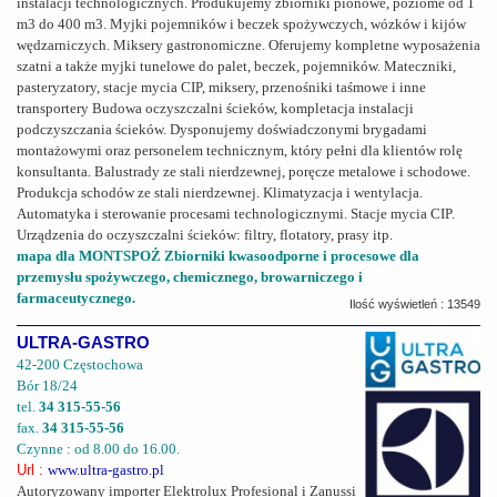
instalacji technologicznych. Produkujemy zbiorniki pionowe, poziome od 1
m3 do 400 m3. Myjki pojemników i beczek spożywczych, wózków i kijów
wędzarniczych. Miksery gastronomiczne. Oferujemy kompletne wyposażenia
szatni a także myjki tunelowe do palet, beczek, pojemników. Mateczniki,
pasteryzatory, stacje mycia CIP, miksery, przenośniki taśmowe i inne
transportery Budowa oczyszczalni ścieków, kompletacja instalacji
podczyszczania ścieków. Dysponujemy doświadczonymi brygadami
montażowymi oraz personelem technicznym, który pełni dla klientów rolę
konsultanta. Balustrady ze stali nierdzewnej, poręcze metalowe i schodowe.
Produkcja schodów ze stali nierdzewnej. Klimatyzacja i wentylacja.
Automatyka i sterowanie procesami technologicznymi. Stacje mycia CIP.
Urządzenia do oczyszczalni ścieków: filtry, flotatory, prasy itp.
mapa dla MONTSPOŻ Zbiorniki kwasoodporne i procesowe dla
przemysłu spożywczego, chemicznego, browarniczego i
farmaceutycznego.
Ilość wyświetleń : 13549
ULTRA-GASTRO
42-200 Częstochowa
Bór 18/24
tel.
34 315-55-56
fax.
34 315-55-56
Czynne : od 8.00 do 16.00.
Url :
www.ultra-gastro.pl
Autoryzowany importer Elektrolux Profesional i Zanussi