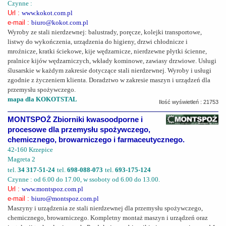
Czynne :
Url :
www.kokot.com.pl
e-mail :
biuro@kokot.com.pl
Wyroby ze stali nierdzewnej: balustrady, poręcze, kolejki transportowe,
listwy do wykończenia, urządzenia do higieny, drzwi chłodnicze i
mroźnicze, kratki ściekowe, kije wędzarnicze, nierdzewne płytki ścienne,
pralnice kijów wędzarniczych, wkłady kominowe, zawiasy drzwiowe. Usługi
ślusarskie w każdym zakresie dotyczące stali nierdzewnej. Wyroby i usługi
zgodnie z życzeniem klienta. Doradztwo w zakresie maszyn i urządzeń dla
przemysłu spożywczego.
mapa dla KOKOTSTAL
Ilość wyświetleń : 21753
MONTSPOŻ Zbiorniki kwasoodporne i
procesowe dla przemysłu spożywczego,
chemicznego, browarniczego i farmaceutycznego.
42-160 Krzepice
Magreta 2
tel.
34 317-51-24
tel.
698-088-073
tel.
693-175-124
Czynne : od 6.00 do 17.00, w ssoboty od 6.00 do 13.00.
Url :
www.montspoz.com.pl
e-mail :
biuro@montspoz.com.pl
Maszyny i urządzenia ze stali nierdzewnej dla przemysłu spożywczego,
chemicznego, browarniczego. Kompletny montaż maszyn i urządzeń oraz