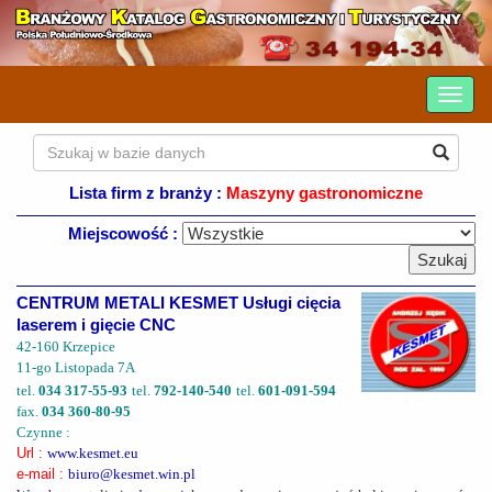
Lista firm z branży :
Maszyny gastronomiczne
Miejscowość :
CENTRUM METALI KESMET Usługi cięcia
laserem i gięcie CNC
42-160 Krzepice
11-go Listopada 7A
tel.
034 317-55-93
tel.
792-140-540
tel.
601-091-594
fax.
034 360-80-95
Czynne :
Url :
www.kesmet.eu
e-mail :
biuro@kesmet.win.pl