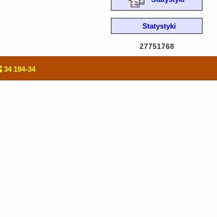
Statystyki
27751768
34 194-34