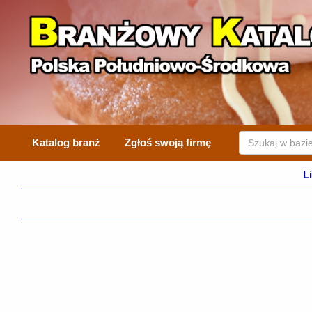
Katalog branż
Zgłoś swoją firmę
L