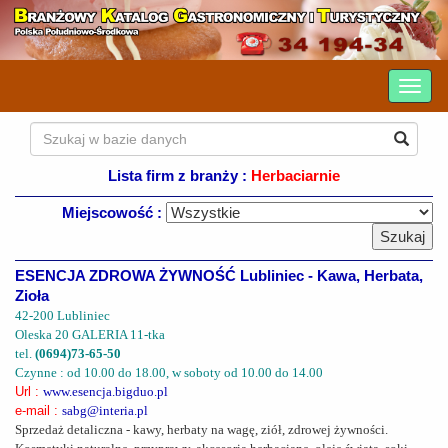
Lista firm z branży :
Herbaciarnie
Miejscowość :
ESENCJA ZDROWA ŻYWNOŚĆ Lubliniec - Kawa, Herbata,
Zioła
42-200 Lubliniec
Oleska 20 GALERIA 11-tka
tel.
(0694)73-65-50
Czynne : od 10.00 do 18.00, w soboty od 10.00 do 14.00
Url :
www.esencja.bigduo.pl
e-mail :
sabg@interia.pl
Sprzedaż detaliczna - kawy, herbaty na wagę, ziół, zdrowej żywności.