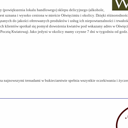
wy (powiększenia lokalu handlowego) sklepu delicyjnego (alkohole,
 jest uznana i wysoko ceniona w mieście Oświęcimiu i okolicy. Dzięki różnorodnoś
zanych do jakości oferowanych produktów i usług ich niepowtarzalności i trwałośc
ch klientów spotkał się pomysł dowożenia kwiatów pod wskazany adres w Oświęci
 Pocztą Kwiatową). Jako jedyni w okolicy mamy czynne 7 dni w tygodniu od godz.
a najnowszymi trenadami w bukieciarstwie spełnia wszystkie oczekiwania i życze