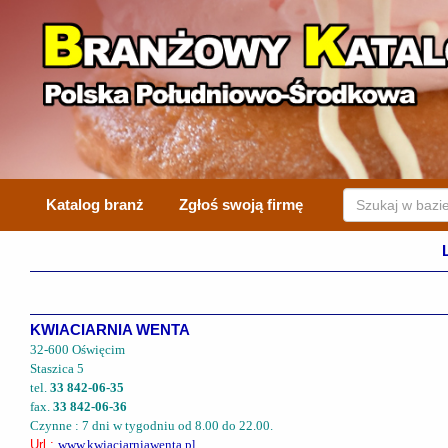
Katalog branż
Zgłoś swoją firmę
KWIACIARNIA WENTA
32-600 Oświęcim
Staszica 5
tel.
33 842-06-35
fax.
33 842-06-36
Czynne : 7 dni w tygodniu od 8.00 do 22.00.
Url :
www.kwiaciarniawenta.pl