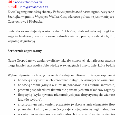
Url :
www.stefanowka.eu
e-mail :
info@stefanowka.eu
Z wielką przyjemnością chcemy Państwu przedstawić nasze Agroturystyczne
Szarlejka w gminie Wręczyca Wielka. Gospodarstwo położone jest w miejscu
Częstochowy i Kłobucka.
Stefanówka znajduje się w otoczeniu pól i lasów, z dala od głównej drogi 
zajęciach edukacyjnych z zakresu hodowli zwierząt, prac gospodarskich, flor
wspólną degustacją.
Serdecznie zapraszamy
Nasze Gospodarstwo zaplanowaliśmy tak, aby stworzyć jak najlepszą przestr
mogą łatwiej przyswoić sobie wiedzę o zwierzętach i przyrodzie, która będ
Wybór odpowiednich zajęć i warsztatów daje możliwość bliższego zapoznani
hodowlą kucy walijskich, (zwiedzanie stajni, własnoręczne karmienie
hodowlą drobiu (wizyta w kurniku, poznawanie ras drobiu, karmienie, z
pracami gospodarskimi (karmienie pozostałych mieszkańców zagrody (
florystyką (wykonywanie różnorodnych prac florystycznych: wianuszki
lasu (do wyboru),
artystycznym pakowaniem prezentów (wykorzystanie elementów flor
poznaniem kultury regionu (zwyczaje, stroje, potrawy regionalne, da
przygotowywaniem potraw regionalnych i przetworów (pieczenie cias