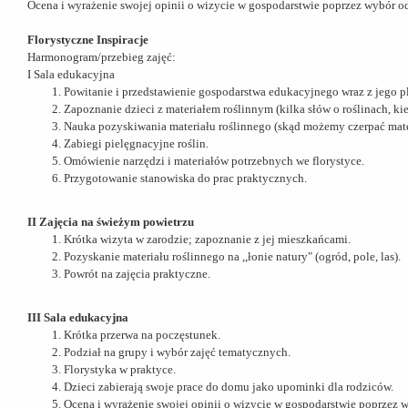
Ocena i wyrażenie swojej opinii o wizycie w gospodarstwie poprzez wybór
Florystyczne Inspiracje
Harmonogram/przebieg zajęć:
I Sala edukacyjna
Powitanie i przedstawienie gospodarstwa edukacyjnego wraz z jego 
Zapoznanie dzieci z materiałem roślinnym (kilka słów o roślinach, kie
Nauka pozyskiwania materiału roślinnego (skąd możemy czerpać materi
Zabiegi pielęgnacyjne roślin.
Omówienie narzędzi i materiałów potrzebnych we florystyce.
Przygotowanie stanowiska do prac praktycznych.
II Zajęcia na świeżym powietrzu
Krótka wizyta w zarodzie; zapoznanie z jej mieszkańcami.
Pozyskanie materiału roślinnego na ,,łonie natury" (ogród, pole, las).
Powrót na zajęcia praktyczne.
III Sala edukacyjna
Krótka przerwa na poczęstunek.
Podział na grupy i wybór zajęć tematycznych.
Florystyka w praktyce.
Dzieci zabierają swoje prace do domu jako upominki dla rodziców.
Ocena i wyrażenie swojej opinii o wizycie w gospodarstwie poprze