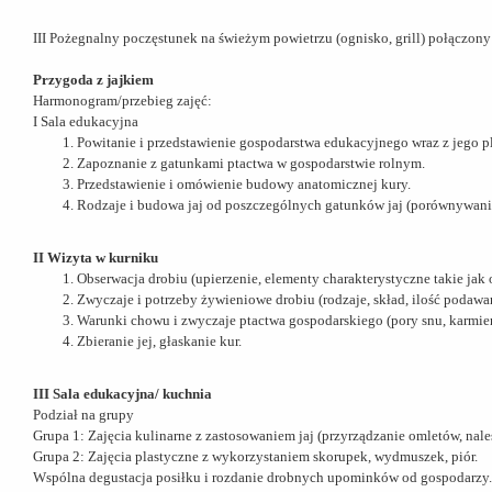
III Pożegnalny poczęstunek na świeżym powietrzu (ognisko, grill) połączon
Przygoda z jajkiem
Harmonogram/przebieg zajęć:
I Sala edukacyjna
Powitanie i przedstawienie gospodarstwa edukacyjnego wraz z jego 
Zapoznanie z gatunkami ptactwa w gospodarstwie rolnym.
Przedstawienie i omówienie budowy anatomicznej kury.
Rodzaje i budowa jaj od poszczególnych gatunków jaj (porównywanie g
II Wizyta w kurniku
Obserwacja drobiu (upierzenie, elementy charakterystyczne takie jak o
Zwyczaje i potrzeby żywieniowe drobiu (rodzaje, skład, ilość podawa
Warunki chowu i zwyczaje ptactwa gospodarskiego (pory snu, karmieni
Zbieranie jej, głaskanie kur.
III Sala edukacyjna/ kuchnia
Podział na grupy
Grupa 1: Zajęcia kulinarne z zastosowaniem jaj (przyrządzanie omletów, nal
Grupa 2: Zajęcia plastyczne z wykorzystaniem skorupek, wydmuszek, piór.
Wspólna degustacja posiłku i rozdanie drobnych upominków od gospodarzy.