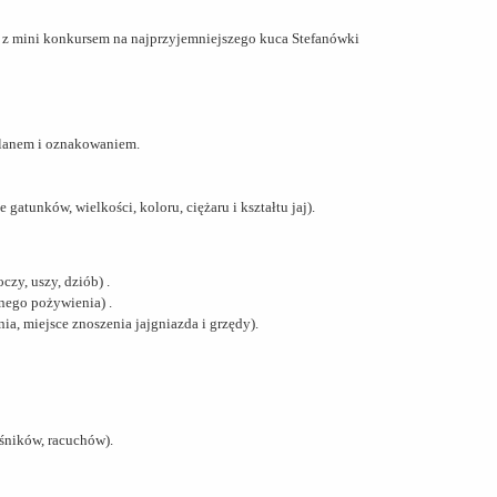
y z mini konkursem na najprzyjemniejszego kuca Stefanówki
planem i oznakowaniem.
atunków, wielkości, koloru, ciężaru i kształtu jaj).
czy, uszy, dziób) .
nego pożywienia) .
a, miejsce znoszenia jajgniazda i grzędy).
eśników, racuchów).