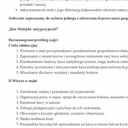
powideł i suszu),
nakrywaniem do stołu i jego dekoracją (odpowiednie ułożenie nakryci
Sedecznie zapraszamy do wyboru jednego z oferowanych przez nasze go
,,Kuc Walijski- mój przyjaciel”
Harmonogram/przebieg zajęć:
I Sala edukacyjna
Powitanie z mini poczęstunkiem i przedstawienie gospodarstwa eduk
Zapoznanie z rasami kuców i szczegółowe omówienie rasy kuca wali
Przedstawienie budowy kuca walijskiego (wzrost, waga, budowa ciał
Potrzeby żywieniowe i utrzymywanie kuca (rodzaje pasz treściwych,
Mieszkanie dla kuca- wymiary i standardy boksów
II Wizyta w stajni
Zwiedzamy stajnię i poznajemy jej wyposażenie
Organizacja pracy w stajni, sprzęt do czyszczenia boksów, usuwanie 
Karmienie kucy w naturze.
Zabiegi pielęgnacyjne i przybory do ich wykonania.
Obcowanie z kucami- głaskanie, czesanie i obserwacja.
Nauka siodłania koni.
Przejażdżka bryczką lub oprowadzenie na kucu w terenie lub na kryt