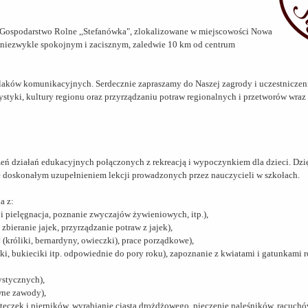
 Gospodarstwo Rolne ,,Stefanówka", zlokalizowane w miejscowości Nowa
 niezwykle spokojnym i zacisznym, zaledwie 10 km od centrum
i szlaków komunikacyjnych. Serdecznie zapraszamy do Naszej zagrody i uczestnicz
ystyki, kultury regionu oraz przyrządzaniu potraw regionalnych i przetworów wraz
zeń działań edukacyjnych połączonych z rekreacją i wypoczynkiem dla dzieci. Dzi
zie doskonałym uzupełnieniem lekcji prowadzonych przez nauczycieli w szkołach.
a z:
 i pielęgnacja, poznanie zwyczajów żywieniowych, itp.),
bieranie jajek, przyrządzanie potraw z jajek),
króliki, bernardyny, owieczki), prace porządkowe),
, bukieciki itp. odpowiednie do pory roku), zapoznanie z kwiatami i gatunkami ro
ystycznych),
wne zawody),
teczek i pierników, wyrabianie ciasta drożdżowego, pieczenie naleśników, racuc