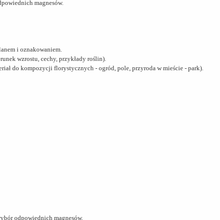
 odpowiednich magnesów.
planem i oznakowaniem.
runek wzrostu, cechy, przykłady roślin).
ał do kompozycji florystycznych - ogród, pole, przyroda w mieście - park).
z wybór odpowiednich magnesów.