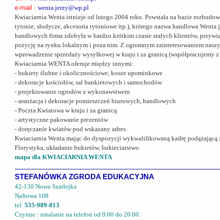
e-mail :
wenta.jerzy@wp.pl
Kwiaciarnia Wenta istnieje od lutego 2004 roku. Powstała na bazie rozbudo
tytonie, słodycze, akcesoria tytoniowe itp.), którego nazwa handlowa Wenta
handlowych firma zdobyła w bardzo krótkim czasie stałych klientów, przywią
pozycję na rynku lokalnym i poza nim. Z ogromnym zainteresowaniem naszy
wprowadzenie sprzedaży wysyłkowej w kraju i za granicą (współpracujemy z
Kwiaciarnia WENTA oferuje między innymi:
- bukiety ślubne i okolicznościowe, kosze upominkowe
- dekoracje kościołów, sal bankietowych i samochodów
- projektowanie ogrodów z wykonawstwem
- aranżacja i dekoracje pomieszczeń biurowych, handlowych
- Poczta Kwiatowa w kraju i za granicą
- artystyczne pakowanie prezentów
- doręczanie kwiatów pod wskazany adres.
Kwiaciarnia Wenta mając do dyspozycji wykwalifikowaną kadrę podążającą z
Florystyka, układanie bukietów, bukieciarstwo.
mapa dla KWIACIARNIA WENTA
STEFANÓWKA ZGRODA EDUKACYJNA
42-130 Nowa Szarlejka
Naftowa 108
tel.
535-989-813
Czynne : ustalanie na telefon od 9.00 do 20.00.