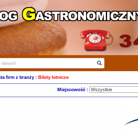
sta firm z branży :
Bilety lotnicze
Miejscowość :