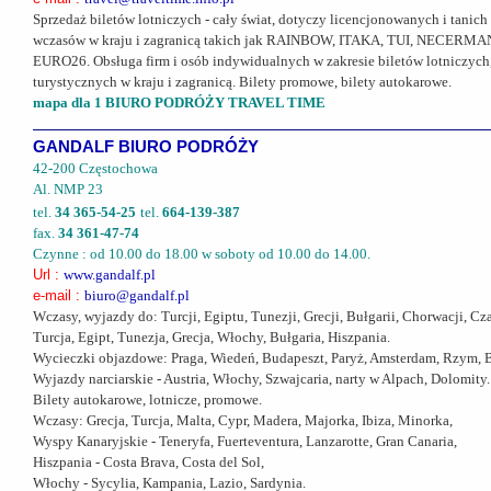
Sprzedaż biletów lotniczych - cały świat, dotyczy licencjonowanych i tanich
wczasów w kraju i zagranicą takich jak RAINBOW, ITAKA, TUI, NECERM
EURO26. Obsługa firm i osób indywidualnych w zakresie biletów lotniczyc
turystycznych w kraju i zagranicą. Bilety promowe, bilety autokarowe.
mapa dla 1 BIURO PODRÓŻY TRAVEL TIME
GANDALF BIURO PODRÓŻY
42-200 Częstochowa
Al. NMP 23
tel.
34 365-54-25
tel.
664-139-387
fax.
34 361-47-74
Czynne : od 10.00 do 18.00 w soboty od 10.00 do 14.00.
Url :
www.gandalf.pl
e-mail :
biuro@gandalf.pl
Wczasy, wyjazdy do: Turcji, Egiptu, Tunezji, Grecji, Bułgarii, Chorwacji, Cz
Turcja, Egipt, Tunezja, Grecja, Włochy, Bułgaria, Hiszpania.
Wycieczki objazdowe: Praga, Wiedeń, Budapeszt, Paryż, Amsterdam, Rzym, B
Wyjazdy narciarskie - Austria, Włochy, Szwajcaria, narty w Alpach, Dolomity.
Bilety autokarowe, lotnicze, promowe.
Wczasy: Grecja, Turcja, Malta, Cypr, Madera, Majorka, Ibiza, Minorka,
Wyspy Kanaryjskie - Teneryfa, Fuerteventura, Lanzarotte, Gran Canaria,
Hiszpania - Costa Brava, Costa del Sol,
Włochy - Sycylia, Kampania, Lazio, Sardynia.