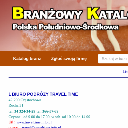
Katalog branż
Zgłoś swoją firmę
Li
1 BIURO PODRÓŻY TRAVEL TIME
42-200 Częstochowa
Rocha 31
tel.
34 324-34-29
tel.
366-57-89
Czynne : od 9.00 do 17.00, w sob. od 10.00 do 14.00.
Url :
www.traveltime.info.pl
e-mail :
travel@traveltime.info.pl