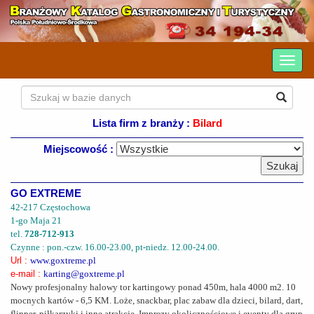
Lista firm z branży :
Bilard
Miejscowość :
GO EXTREME
42-217 Częstochowa
1-go Maja 21
tel.
728-712-913
Czynne : pon.-czw. 16.00-23.00, pt-niedz. 12.00-24.00.
Url :
www.goxtreme.pl
e-mail :
karting@goxtreme.pl
Nowy profesjonalny halowy tor kartingowy ponad 450m, hala 4000 m2. 10
mocnych kartów - 6,5 KM. Loże, snackbar, plac zabaw dla dzieci, bilard, dart,
flipper, piłkarzyki i inne atrakcje. Imprezy okolicznościowe i eventy dla grup