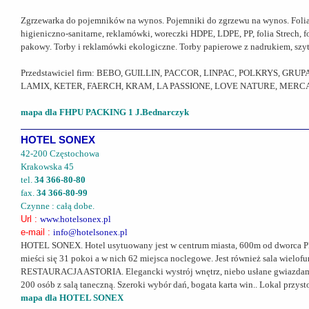
Zgrzewarka do pojemników na wynos. Pojemniki do zgrzewu na wynos. Folia do
higieniczno-sanitarne, reklamówki, woreczki HDPE, LDPE, PP, folia Strech,
pakowy. Torby i reklamówki ekologiczne. Torby papierowe z nadrukiem, szyte
Przedstawiciel firm: BEBO, GUILLIN, PACCOR, LINPAC, POLKRYS, GR
LAMIX, KETER, FAERCH, KRAM, LA PASSIONE, LOVE NATURE, MERCA
mapa dla FHPU PACKING 1 J.Bednarczyk
HOTEL SONEX
42-200 Częstochowa
Krakowska 45
tel.
34 366-80-80
fax.
34 366-80-99
Czynne : całą dobe.
Url :
www.hotelsonex.pl
e-mail :
info@hotelsonex.pl
HOTEL SONEX. Hotel usytuowany jest w centrum miasta, 600m od dworca PKP 
mieści się 31 pokoi a w nich 62 miejsca noclegowe. Jest również sala wielofu
RESTAURACJA ASTORIA. Elegancki wystrój wnętrz, niebo usłane gwiazdami, pr
200 osób z salą taneczną. Szeroki wybór dań, bogata karta win.. Lokal przy
mapa dla HOTEL SONEX