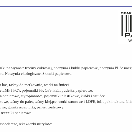
niki na wynos z trzciny cukrowej, naczynia i kubki papierowe, naczynia PLA: nac
iane. Naczynia ekologiczne. Słomki papierowe.
 kas, taśmy do metkownic, worki na śmieci.
ie LMF i PCV, pojemniki PP, OPS, PET, pudełka papierowe.
 papierowe, styropianowe, pojemniki plastikowe, kubki i sztućce.
kowe, taśmy do palet, taśmy klejące, worki strunowe i LDPE, foliopaki, tektura fal
rowe, gumki recepturki, papier toaletowy.
 ręczniki papierowe.
ospodarcze, rękawiczki nitrylowe.