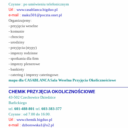
Czynne : po umówieniu telefonicznym
Url :
www.casablanca.bigduo.pl
e-mail :
maku501@poczta.onet.pl
Organizujemy:
- przyjęcia weselne
- komunie
- chrzciny
- urodziny
- przyjęcia (stypy)
- imprezy rodzinne
- spotkania dla firm
- imprezy plenerowe
- bankiety
- catering i imprezy cateringowe.
mapa dla CASABLANCA Sala Weselna Przyjęcia Okolicznościowe
CHEMIK PRZYJĘCIA OKOLICZNOŚCIOWE
43-502 Czechowice Dziedzice
Barlickiego
tel.
601-488-801
tel.
603-383-377
Czynne : od 7.00 do 16.00.
Url :
www.chemik.bigduo.pl
e-mail :
dzborowska1@o2.pl