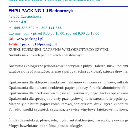
FHPU PACKING 1 J.Bednarczyk
42-202 Częstochowa
Srebrna 43C
tel.
669-582-592
tel.
502-141-566
Czynne : pon. - pt. od 8.00 do 16.00, sob. od 9.00 do 13.00.
Url :
www.packing1.pl
e-mail :
packing1@paking1.pl
KUBKI, POJEMNIKI, NACZYNIA WIELOKROTNEGO UŻYTKU.
Nadruki na kubkach papierowych i plastikowych.
Naczynia ekologiczne jednorazowe: naczynia z pulpy - talerze, miski, pojem
sztućce z otrębów, sztućce, talerze z pulpy (trzcina cukrowa), sztućce drewn
Opakowania dla sklepów i marketów: reklamówki i woreczki foliowe, rolki do
Opakowania dla piekarni i cukierni: papier pakowy, foremki aluminiowe, fol
Opakowania dla przetwórstwa mięsnego i garmażeryjnego: tacki i opakowania
Opakowania dla spedycji i branży przemysłowej: folie stretch, folie pęcherzy
Materiały dla biura: papier komputerowy, papier ksero, druki, ręczniki papie
Ponadto: środki czystości, czyściwa, rękawice winylowe, lateksowe i foliowe,
Środki dezynfekcji: płyny, żele, mydło antybakteryjne, maseczki, rękawice g
Mopy: bawełniane, mikrofibra, płaskie, okrągłe.