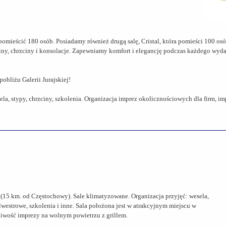
 pomieścić 180 osób. Posiadamy również drugą salę, Cristal, która pomieści 100 os
ziny, chrzciny i konsolacje. Zapewniamy komfort i elegancję podczas każdego wyda
obliżu Galerii Jurajskiej!
la, stypy, chrzciny, szkolenia. Organizacja imprez okolicznościowych dla firm, i
" (15 km. od Częstochowy). Sale klimatyzowane. Organizacja przyjęć: wesela,
lwestrowe, szkolenia i inne. Sala położona jest w atrakcyjnym miejscu w
liwość imprezy na wolnym powietrzu z grillem.