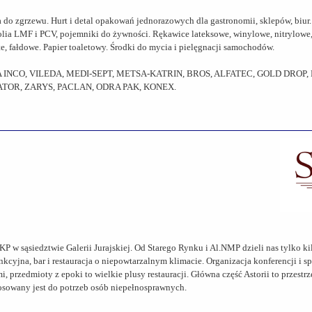
 zgrzewu. Hurt i detal opakowań jednorazowych dla gastronomii, sklepów, biur. N
 folia LMF i PCV, pojemniki do żywności. Rękawice lateksowe, winylowe, nitrylowe
, fałdowe. Papier toaletowy. Środki do mycia i pielęgnacji samochodów.
UPA INCO, VILEDA, MEDI-SEPT, METSA-KATRIN, BROS, ALFATEC, GOLD DROP,
TOR, ZARYS, PACLAN, ODRA PAK, KONEX.
w sąsiedztwie Galerii Jurajskiej. Od Starego Rynku i Al.NMP dzieli nas tylko k
nkcyjna, bar i restauracja o niepowtarzalnym klimacie. Organizacja konferencji i s
zedmioty z epoki to wielkie plusy restauracji. Główna część Astorii to przestrz
stosowany jest do potrzeb osób niepełnosprawnych.