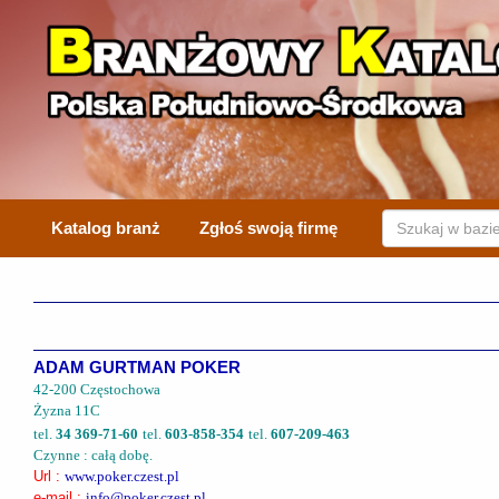
Katalog branż
Zgłoś swoją firmę
ADAM GURTMAN POKER
42-200 Częstochowa
Żyzna 11C
tel.
34 369-71-60
tel.
603-858-354
tel.
607-209-463
Czynne : całą dobę.
Url :
www.poker.czest.pl
e-mail :
info@poker.czest.pl