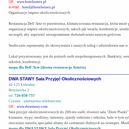
Url :
www.hotelsonex.pl
e-mail :
hotel@hotelsonex.pl
Organizacje imprez okolicznościowych
Restauracja Dell`Arte to przestronna, klimatyzowana restauracja, która może
organizacji imprez okolicznościowych, takich jak wesela, konferencje, urod
szczegół, aby zapewnić niezapomniane doświadczenia naszym gościom.
Serdecznie zapraszamy do skorzystania z naszych usług i odwiedzenia nas w p
Lokal przystosowany jest do potrzeb osób niepełnosprawnych. Bankiety, wese
szkoleń, konferencji.
mapa dla Dell`Arte (dawna restauracja Astoria)
DWA STAWY Sala Przyjęć Okolicznościowych
42-125 Łobodno
Brzeźnicka 2
tel.
726-050-757
Czynne : umówienia telefoniczne.
Url :
www.dwastawy.com
Sala przyjęć okolicznościowych do 200-stu osób, również sala "Złote Piaski
komunie, stypy, urodziny, imieniny, zjazdy rodzinne i szkolne, bale w tym sy
otoczeniu stawów, specjalne altany do ceremonii ślubnych na zewnątrz. Moż
mapa dla DWA STAWY Sala Przyjęć Okolicznościowych