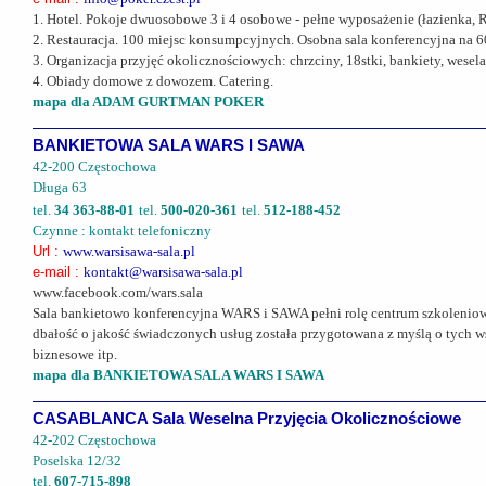
1. Hotel. Pokoje dwuosobowe 3 i 4 osobowe - pełne wyposażenie (łazienka,
2. Restauracja. 100 miejsc konsumpcyjnych. Osobna sala konferencyjna na 60
3. Organizacja przyjęć okolicznościowych: chrzciny, 18stki, bankiety, wesela,
4. Obiady domowe z dowozem. Catering.
mapa dla ADAM GURTMAN POKER
BANKIETOWA SALA WARS I SAWA
42-200 Częstochowa
Długa 63
tel.
34 363-88-01
tel.
500-020-361
tel.
512-188-452
Czynne : kontakt telefoniczny
Url :
www.warsisawa-sala.pl
e-mail :
kontakt@warsisawa-sala.pl
www.facebook.com/wars.sala
Sala bankietowo konferencyjna WARS i SAWA pełni rolę centrum szkoleniowe
dbałość o jakość świadczonych usług została przygotowana z myślą o tych ws
biznesowe itp.
mapa dla BANKIETOWA SALA WARS I SAWA
CASABLANCA Sala Weselna Przyjęcia Okolicznościowe
42-202 Częstochowa
Poselska 12/32
tel.
607-715-898