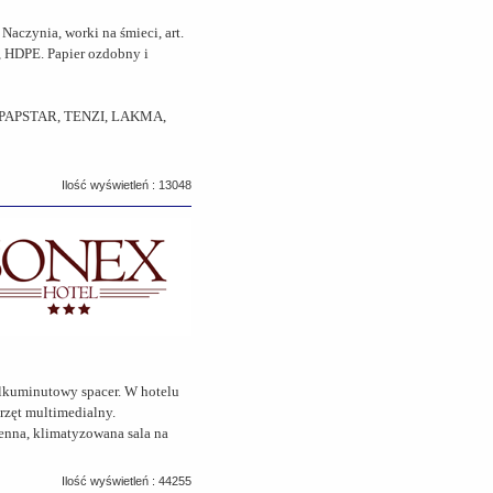
aczynia, worki na śmieci, art.
, HDPE. Papier ozdobny i
 PAPSTAR, TENZI, LAKMA,
Ilość wyświetleń : 13048
ilkuminutowy spacer. W hotelu
przęt multimedialny.
enna, klimatyzowana sala na
Ilość wyświetleń : 44255