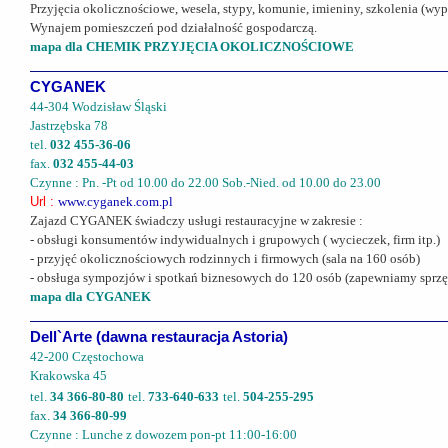
Przyjęcia okolicznościowe, wesela, stypy, komunie, imieniny, szkolenia (wyp
Wynajem pomieszczeń pod działalność gospodarczą.
mapa dla CHEMIK PRZYJĘCIA OKOLICZNOŚCIOWE
CYGANEK
44-304 Wodzisław Śląski
Jastrzębska 78
tel.
032 455-36-06
fax.
032 455-44-03
Czynne : Pn. -Pt od 10.00 do 22.00 Sob.-Nied. od 10.00 do 23.00
Url :
www.cyganek.com.pl
Zajazd CYGANEK świadczy usługi restauracyjne w zakresie :
- obsługi konsumentów indywidualnych i grupowych ( wycieczek, firm itp.)
- przyjęć okolicznościowych rodzinnych i firmowych (sala na 160 osób)
- obsługa sympozjów i spotkań biznesowych do 120 osób (zapewniamy sprzę
mapa dla CYGANEK
Dell`Arte (dawna restauracja Astoria)
42-200 Częstochowa
Krakowska 45
tel.
34 366-80-80
tel.
733-640-633
tel.
504-255-295
fax.
34 366-80-99
Czynne : Lunche z dowozem pon-pt 11:00-16:00