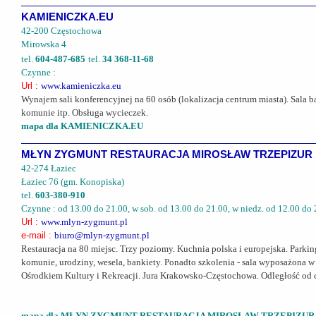
KAMIENICZKA.EU
42-200 Częstochowa
Mirowska 4
tel.
604-487-685
tel.
34 368-11-68
Czynne :
Url :
www.kamieniczka.eu
Wynajem sali konferencyjnej na 60 osób (lokalizacja centrum miasta). Sala 
komunie itp. Obsługa wycieczek.
mapa dla KAMIENICZKA.EU
MŁYN ZYGMUNT RESTAURACJA MIROSŁAW TRZEPIZUR
42-274 Łaziec
Łaziec 76 (gm. Konopiska)
tel.
603-380-910
Czynne : od 13.00 do 21.00, w sob. od 13.00 do 21.00, w niedz. od 12.00 do 
Url :
www.mlyn-zygmunt.pl
e-mail :
biuro@mlyn-zygmunt.pl
Restauracja na 80 miejsc. Trzy poziomy. Kuchnia polska i europejska. Parking
komunie, urodziny, wesela, bankiety. Ponadto szkolenia - sala wyposażona w
Ośrodkiem Kultury i Rekreacji. Jura Krakowsko-Częstochowa. Odległość o
mapa dla MŁYN ZYGMUNT RESTAURACJA MIROSŁAW TRZEPIZUR