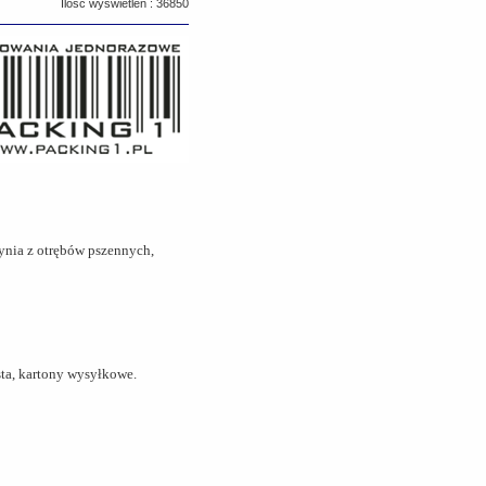
Ilość wyświetleń : 36850
zynia z otrębów pszennych,
ista, kartony wysyłkowe.