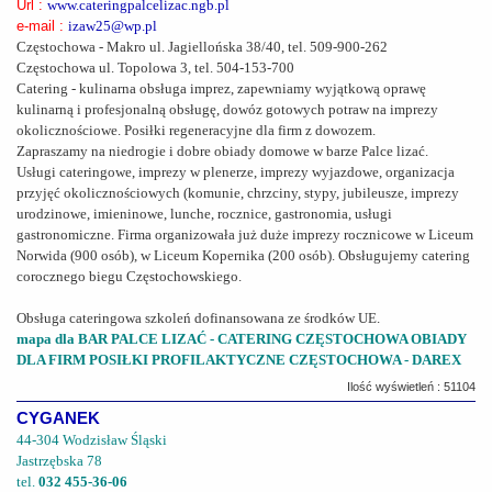
Url :
www.cateringpalcelizac.ngb.pl
e-mail :
izaw25@wp.pl
Częstochowa - Makro ul. Jagiellońska 38/40, tel. 509-900-262
Częstochowa ul. Topolowa 3, tel. 504-153-700
Catering - kulinarna obsługa imprez, zapewniamy wyjątkową oprawę
kulinarną i profesjonalną obsługę, dowóz gotowych potraw na imprezy
okolicznościowe. Posiłki regeneracyjne dla firm z dowozem.
Zapraszamy na niedrogie i dobre obiady domowe w barze Palce lizać.
Usługi cateringowe, imprezy w plenerze, imprezy wyjazdowe, organizacja
przyjęć okolicznościowych (komunie, chrzciny, stypy, jubileusze, imprezy
urodzinowe, imieninowe, lunche, rocznice, gastronomia, usługi
gastronomiczne. Firma organizowała już duże imprezy rocznicowe w Liceum
Norwida (900 osób), w Liceum Kopernika (200 osób). Obsługujemy catering
corocznego biegu Częstochowskiego.
Obsługa cateringowa szkoleń dofinansowana ze środków UE.
mapa dla BAR PALCE LIZAĆ - CATERING CZĘSTOCHOWA OBIADY
DLA FIRM POSIŁKI PROFILAKTYCZNE CZĘSTOCHOWA - DAREX
Ilość wyświetleń : 51104
CYGANEK
44-304 Wodzisław Śląski
Jastrzębska 78
tel.
032 455-36-06