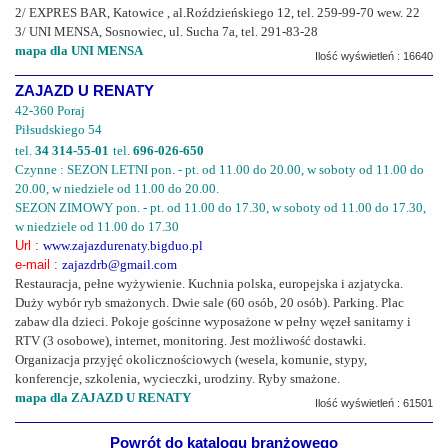
2/ EXPRES BAR, Katowice , al.Roździeńskiego 12, tel. 259-99-70 wew. 22
3/ UNI MENSA, Sosnowiec, ul. Sucha 7a, tel. 291-83-28
mapa dla UNI MENSA
Ilość wyświetleń : 16640
ZAJAZD U RENATY
42-360 Poraj
Piłsudskiego 54
tel.
34 314-55-01
tel.
696-026-650
Czynne : SEZON LETNI pon. - pt. od 11.00 do 20.00, w soboty od 11.00 do
20.00, w niedziele od 11.00 do 20.00.
SEZON ZIMOWY pon. - pt. od 11.00 do 17.30, w soboty od 11.00 do 17.30,
w niedziele od 11.00 do 17.30
Url :
www.zajazdurenaty.bigduo.pl
e-mail :
zajazdrb@gmail.com
Restauracja, pełne wyżywienie. Kuchnia polska, europejska i azjatycka.
Duży wybór ryb smażonych. Dwie sale (60 osób, 20 osób). Parking. Plac
zabaw dla dzieci. Pokoje gościnne wyposażone w pełny węzeł sanitarny i
RTV (3 osobowe), internet, monitoring. Jest możliwość dostawki.
Organizacja przyjęć okolicznościowych (wesela, komunie, stypy,
konferencje, szkolenia, wycieczki, urodziny. Ryby smażone.
mapa dla ZAJAZD U RENATY
Ilość wyświetleń : 61501
Powrót do katalogu branżowego