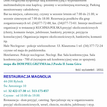
Dom Pielgrzyma dysponuje salą konferencyjną z wyposażeniem
multimedialnym oraz kaplicą - prosimy o wcześniejszą rezerwację. Parking
monitorowany całodobowy.
Bar na miejscu, całoroczny, czynny w sezonie letnim od 7.00 do 21.00, w
sezonie zimowym od 7.00 do 18.00. Rezerwacja posiłków dla grup
zorganizowanych tel. (34)377-72-88, fax. (34)377-73-61. Istnieje możliwość
organizacji w restauracji KUCHNIA POLSKA przyjęć okolicznościowych
(chrzty, komunie święte, jubileusze, bankiety, prymicje, przyjęcia
konsolacyjne). Organizacja imprez okolicznościowych, bankietów, komunii
itp.
Hale Noclegowe - pokoje wieloosobowe. Ul. Klasztorna 1 tel. (34) 377-72-24
czynne od maja do października.
Hotelarstwo. Pokoje noclegowe. Noclegi. Bar. Sala konferencyjna. Sala
konferencyjna - 700 zł (wynajem sali konferencyjnej wraz ze sprzętem).
mapa dla DOM PIELGRZYMA im.J.Pawła II Jasna Góra
Ilość wyświetleń : 18311
RESTAURACJA MAGNOLIA
44-200 Rybnik
Św. Antoniego 10
tel.
32 422-17-30
tel.
513-175-857
Czynne : od 10.00 do 19.00.
Restauracja - dom przyjęć, catering. Specjalizuje się w organizowaniu
przyjęć okolicznościowych, wesel, chrzcin, roczków, jubileuszy i styp.