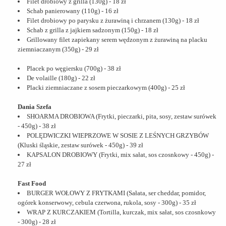
Filet drobiowy z grilla (130g) - 18 zł
Schab panierowany (110g) - 16 zł
Filet drobiowy po parysku z żurawiną i chrzanem (130g) - 18 zł
Schab z grilla z jajkiem sadzonym (150g) - 18 zł
Grillowany filet zapiekany serem wędzonym z żurawiną na placku
ziemniaczanym (350g) - 29 zł
Placek po węgiersku (700g) - 38 zł
De volaille (180g) - 22 zł
Placki ziemniaczane z sosem pieczarkowym (400g) - 25 zł
Dania Szefa
SHOARMA DROBIOWA (Frytki, pieczarki, pita, sosy, zestaw surówek
- 450g) - 38 zł
POLĘDWICZKI WIEPRZOWE W SOSIE Z LEŚNYCH GRZYBÓW
(Kluski śląskie, zestaw surówek - 450g) - 39 zł
KAPSALON DROBIOWY (Frytki, mix sałat, sos czosnkowy - 450g) -
27 zł
Fast Food
BURGER WOŁOWY Z FRYTKAMI (Sałata, ser cheddar, pomidor,
ogórek konserwowy, cebula czerwona, rukola, sosy - 300g) - 35 zł
WRAP Z KURCZAKIEM (Tortilla, kurczak, mix sałat, sos czosnkowy
- 300g) - 28 zł