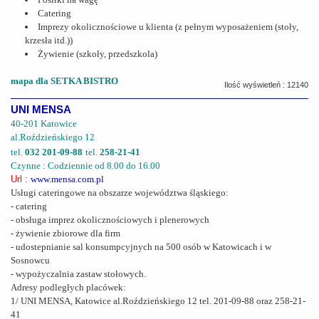
Catering
Imprezy okolicznościowe u klienta (z pełnym wyposażeniem (stoły,
krzesła itd.))
Żywienie (szkoły, przedszkola)
mapa dla SETKA BISTRO
Ilość wyświetleń : 12140
UNI MENSA
40-201 Katowice
al.Roździeńskiego 12
tel.
032 201-09-88
tel.
258-21-41
Czynne : Codziennie od 8.00 do 16.00
Url :
www.mensa.com.pl
Usługi cateringowe na obszarze województwa śląskiego:
- catering
- obsługa imprez okolicznościowych i plenerowych
- żywienie zbiorowe dla firm
- udostepnianie sal konsumpcyjnych na 500 osób w Katowicach i w
Sosnowcu
- wypożyczalnia zastaw stołowych.
Adresy podległych placówek:
1/ UNI MENSA, Katowice al.Roździeńskiego 12 tel. 201-09-88 oraz 258-21-
41