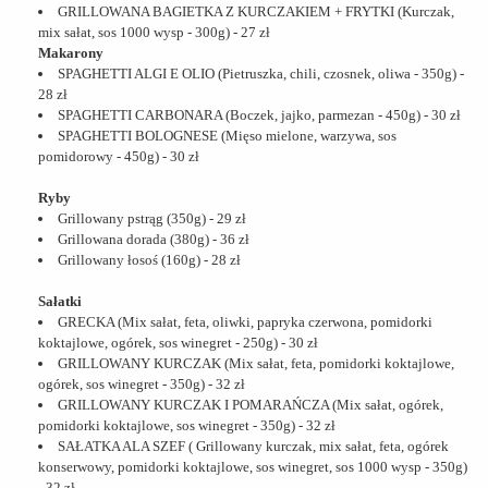
GRILLOWANA BAGIETKA Z KURCZAKIEM + FRYTKI (Kurczak,
mix sałat, sos 1000 wysp - 300g) - 27 zł
Makarony
SPAGHETTI ALGI E OLIO (Pietruszka, chili, czosnek, oliwa - 350g) -
28 zł
SPAGHETTI CARBONARA (Boczek, jajko, parmezan - 450g) - 30 zł
SPAGHETTI BOLOGNESE (Mięso mielone, warzywa, sos
pomidorowy - 450g) - 30 zł
Ryby
Grillowany pstrąg (350g) - 29 zł
Grillowana dorada (380g) - 36 zł
Grillowany łosoś (160g) - 28 zł
Sałatki
GRECKA (Mix sałat, feta, oliwki, papryka czerwona, pomidorki
koktajlowe, ogórek, sos winegret - 250g) - 30 zł
GRILLOWANY KURCZAK (Mix sałat, feta, pomidorki koktajlowe,
ogórek, sos winegret - 350g) - 32 zł
GRILLOWANY KURCZAK I POMARAŃCZA (Mix sałat, ogórek,
pomidorki koktajlowe, sos winegret - 350g) - 32 zł
SAŁATKA ALA SZEF ( Grillowany kurczak, mix sałat, feta, ogórek
konserwowy, pomidorki koktajlowe, sos winegret, sos 1000 wysp - 350g)
- 32 zł