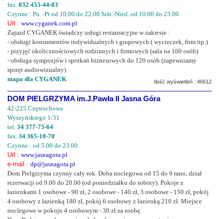
fax.
032 455-44-03
Czynne : Pn. -Pt od 10.00 do 22.00 Sob.-Nied. od 10.00 do 23.00
Url :
www.cyganek.com.pl
Zajazd CYGANEK świadczy usługi restauracyjne w zakresie :
- obsługi konsumentów indywidualnych i grupowych ( wycieczek, firm itp.)
- przyjęć okolicznościowych rodzinnych i firmowych (sala na 160 osób)
- obsługa sympozjów i spotkań biznesowych do 120 osób (zapewniamy
sprzęt audiowizualny)
mapa dla CYGANEK
Ilość wyświetleń : 46612
DOM PIELGRZYMA im.J.Pawła II Jasna Góra
42-225 Częstochowa
Wyszyńskiego 1/31
tel.
34 377-75-64
fax.
34 365-18-70
Czynne : od 5.00 do 23.00
Url :
www.jasnagora.pl
e-mail :
dp@jasnagora.pl
Dom Pielgrzyma czynny cały rok. Doba noclegowa od 15 do 9 rano, dział
rezerwacji od 9.00 do 20.00 (od poniedziałku do soboty). Pokoje z
łazienkami 1 osobowe - 90 zł, 2 osobowe - 140 zł, 3 osobowe - 150 zł, pokój
4 osobowy z łazienką 180 zł, pokój 6 osobowy z łazienką 210 zł. Miejsce
noclegowe w pokoju 4 osobowym - 30 zł za osobę.