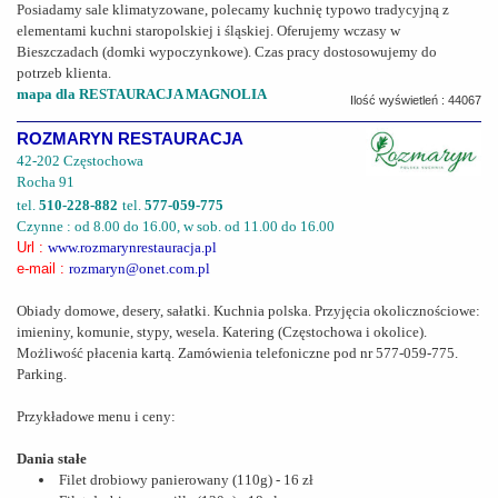
Posiadamy sale klimatyzowane, polecamy kuchnię typowo tradycyjną z
elementami kuchni staropolskiej i śląskiej. Oferujemy wczasy w
Bieszczadach (domki wypoczynkowe). Czas pracy dostosowujemy do
potrzeb klienta.
mapa dla RESTAURACJA MAGNOLIA
Ilość wyświetleń : 44067
ROZMARYN RESTAURACJA
42-202 Częstochowa
Rocha 91
tel.
510-228-882
tel.
577-059-775
Czynne : od 8.00 do 16.00, w sob. od 11.00 do 16.00
Url :
www.rozmarynrestauracja.pl
e-mail :
rozmaryn@onet.com.pl
Obiady domowe, desery, sałatki. Kuchnia polska. Przyjęcia okolicznościowe:
imieniny, komunie, stypy, wesela. Katering (Częstochowa i okolice).
Możliwość płacenia kartą. Zamówienia telefoniczne pod nr 577-059-775.
Parking.
Przykładowe menu i ceny:
Dania stałe
Filet drobiowy panierowany (110g) - 16 zł