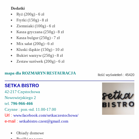
Dodatki
Ryż (200g) - 6 zł
Frytki (150g) - 8 zł
Ziemniaki (100g) - 6 zł
Kasza gryczana (250g) - 8 zł
Kasza bulgur (250g) - 7 zł
Mix sałat (200g) - 6 zł
Kluski śląskie (150g) - 10 zł
Bukiet warzyw (250g) - 8 zł
Zestaw surówek (200g) - 6 zł
mapa dla ROZMARYN RESTAURACJA
Ilość wyświetleń : 45420
SETKA BISTRO
42-217 Częstochowa
Nowowiejskiego 2
tel.
796-966-466
Czynne : pon.-nd. 11.00-17.00
Url :
www.facebook.com/setkaczestochowa/
e-mail :
setkabistro.czest@gmail.com
Obiady domowe
Posiłki na wagę